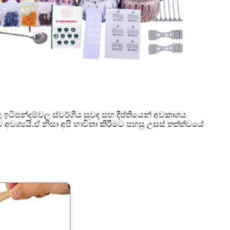
ඉටිපන්දම්වල ස්වර්ගීය සුවඳ සහ දීප්තියෙන් අවකාශය
අවශ්‍යයි.ඒ නිසා අපි භාවිතා කිරීමට පහසු උසස් තත්ත්වයේ