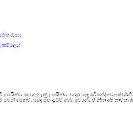
ි ළමයින්ට සහ ගැහැණු ළමයින්ට ගෙදර හැදූ ඉටිපන්දම්වල ස්වර්ගී
න් පෙනුම, සුවඳ සහ දැවීම අපට අවශ්‍යයි.ඒ නිසා අපි භාවිතා කිරීමට