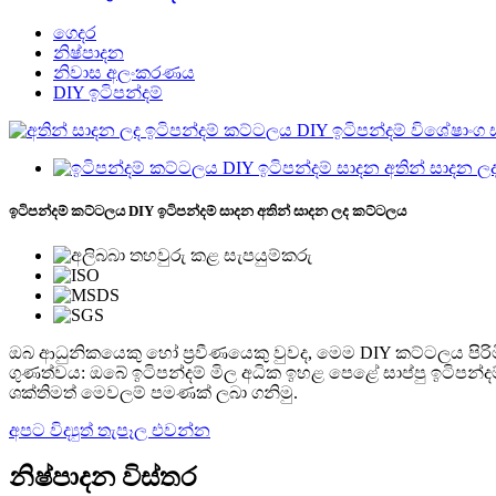
ගෙදර
නිෂ්පාදන
නිවාස අලංකරණය
DIY ඉටිපන්දම්
ඉටිපන්දම් කට්ටලය DIY ඉටිපන්දම් සාදන අතින් සාදන ලද කට්ටලය
ඔබ ආධුනිකයෙකු හෝ ප්‍රවීණයෙකු වුවද, මෙම DIY කට්ටලය පිරිම
ගුණත්වය: ඔබේ ඉටිපන්දම් මිල අධික ඉහළ පෙළේ සාප්පු ඉටිපන්දම් මෙ
ශක්තිමත් මෙවලම් පමණක් ලබා ගනිමු.
අපට විද්‍යුත් තැපෑල එවන්න
නිෂ්පාදන විස්තර