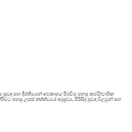
ය සුවඳ සහ දීප්තියෙන් අවකාශය පිරවීම පහසු කරයි!වාරික
 පහසු උසස් තත්ත්වයේ අමුද්‍රව්‍ය, පිරිසිදු සුවඳ විලවුන් සහ