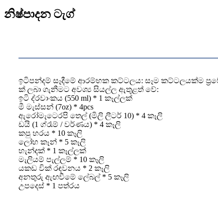
නිෂ්පාදන ටැග්
නිෂ්පාදනය විස්තරය
ඉටිපන්දම් සෑදීමේ ආරම්භක කට්ටලය: සෑම කට්ටලයක්ම ප්‍ර
ක් ලබා ගැනීමට අවශ්‍ය සියල්ල ඇතුළත් වේ:
ඉටි ද්රවාංකය (550 ml) * 1 කෑල්ලක්
මී මැස්සන් (7oz) * 4pcs
ඇරෝමැටෙරපි තෙල් (මිලි ලීටර් 10) * 4 කෑලි
ඩයි (1 ග්රෑම් / වර්ණය) * 4 කෑලි
කපු හරය * 10 කෑලි
ලෝහ කෑන් * 5 කෑලි
හැන්දක් * 1 කෑල්ලක්
මැලියම් පැල්ලම් * 10 කෑලි
යකඩ වික් රඳවනය * 2 කෑලි
අනතුරු ඇඟවීමේ ලේබල් * 5 කෑලි
උපදෙස් * 1 පත්රය