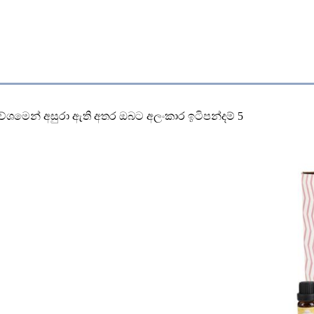
වේශමෙන් අසුරා ඇති අතර ඔබට අලංකාර ඉටිපන්දම් 5