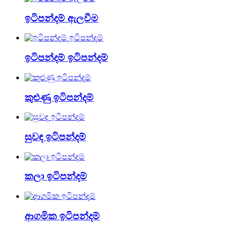
ඉටිපන්දම් ඇලවීම
ඉටිපන්දම් ඉටිපන්දම්
කුළුණු ඉටිපන්දම්
සුවඳ ඉටිපන්දම්
කලා ඉටිපන්දම්
ආගමික ඉටිපන්දම්