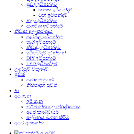
සුවඳ ඉටිපන්දම්
භාජන ඉටිපන්දම්
ටින් ඉටිපන්දම්
කලා ඉටිපන්දම්
ආගමික ඉටිපන්දම්
නිවාස අලංකරණය
සැරසිලි ඉටිපන්දම්
තෑගි ඉටිපන්දම්
නිවාඩු ඉටිපන්දම්
ඉටිපන්දම් දරන්නන්
DIY ඉටිපන්දම්
LED ඉටිපන්දම්
උණුසුම් විකුණුම්
පුවත්
සමාගම් පුවත්
නිෂ්පාදන පුවත්
Vr
අපි ගැන
අපි ගැන
කර්මාන්තශාලා ප්රදර්ශනය
අපේ කණ්ඩායම
ලේඛනය බාගත කිරීම
අපව අමතන්න