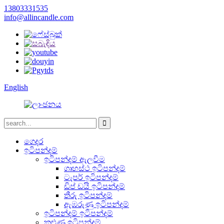
13803331535
info@allincandle.com
English
ගෙදර
ඉටිපන්දම්
ඉටිපන්දම් ඇලවීම
ගෘහස්ථ ඉටිපන්දම්
ටැපර් ඉටිපන්දම්
ඩිප් ඩයි ඉටිපන්දම්
තීරු ඉටිපන්දම්
ඇඹරුණු ඉටිපන්දම්
ඉටිපන්දම් ඉටිපන්දම්
කුළුණු ඉටිපන්දම්