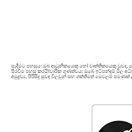
සෑදීමට පහසුය: ඔබ ආධුනිකයෙකු හෝ වෘත්තිකයෙකු වුවද, මෙ
පිරවීම පහසු කරයි!වාරික ගුණත්වය: ඔබේ ඉටිපන්දම් මිල අධි
අමුද්‍රව්‍ය, පිරිසිදු සුවඳ විලවුන් සහ ශක්තිමත් මෙවලම් පමණක්