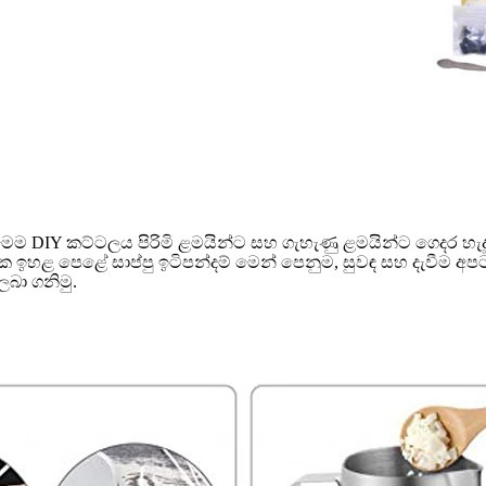
ම DIY කට්ටලය පිරිමි ළමයින්ට සහ ගැහැණු ළමයින්ට ගෙදර හැදූ 
ක ඉහළ පෙළේ සාප්පු ඉටිපන්දම් මෙන් පෙනුම, සුවඳ සහ දැවීම අපට 
 ලබා ගනිමු.