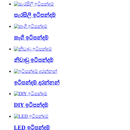
සැරසිලි ඉටිපන්දම්
තෑගි ඉටිපන්දම්
නිවාඩු ඉටිපන්දම්
ඉටිපන්දම් දරන්නන්
DIY ඉටිපන්දම්
LED ඉටිපන්දම්