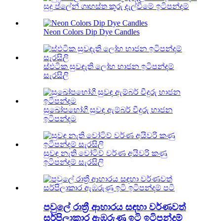
සුදු ප්ලේන් ගෘහස්ත කූරු දැල්වීමේ ඉටිපන්දම්
Neon Colors Dip Dye Candles
ස්ඵටික සුවඳැති ලෝහ භාජන ඉටිපන්දම්
සැරසිලි
සුඛෝපභෝගී සුවඳ ඇම්බර් වීදුරු භාජන
ඉටිපන්දම
සුවඳ නැති වෝටිව් වර්ණ අයිවරි කණු
ඉටිපන්දම් සැරසිලි
පවුලේ රාත්‍රී ආහාරය සඳහා වර්ණවත්
සර්පිලාකාර ඇඹරුණු ඉටි ඉටිපන්දම්