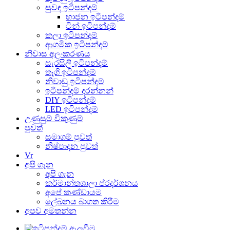
සුවඳ ඉටිපන්දම්
භාජන ඉටිපන්දම්
ටින් ඉටිපන්දම්
කලා ඉටිපන්දම්
ආගමික ඉටිපන්දම්
නිවාස අලංකරණය
සැරසිලි ඉටිපන්දම්
තෑගි ඉටිපන්දම්
නිවාඩු ඉටිපන්දම්
ඉටිපන්දම් දරන්නන්
DIY ඉටිපන්දම්
LED ඉටිපන්දම්
උණුසුම් විකුණුම්
පුවත්
සමාගම් පුවත්
නිෂ්පාදන පුවත්
Vr
අපි ගැන
අපි ගැන
කර්මාන්තශාලා ප්රදර්ශනය
අපේ කණ්ඩායම
ලේඛනය බාගත කිරීම
අපව අමතන්න