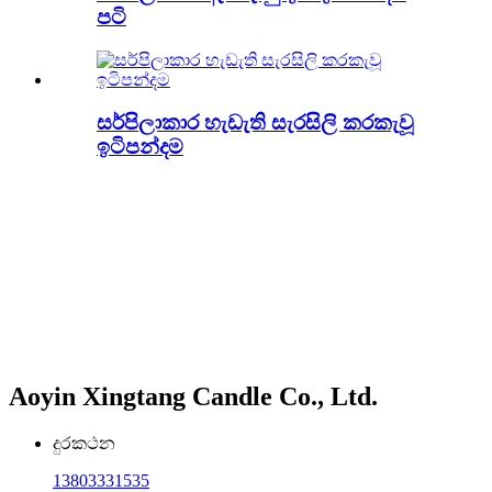
පටි
සර්පිලාකාර හැඩැති සැරසිලි කරකැවූ
ඉටිපන්දම
Aoyin Xingtang Candle Co., Ltd.
දුරකථන
13803331535