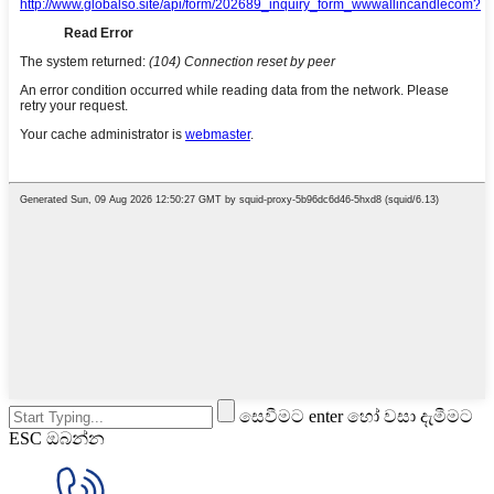
සෙවීමට enter හෝ වසා දැමීමට
ESC ඔබන්න