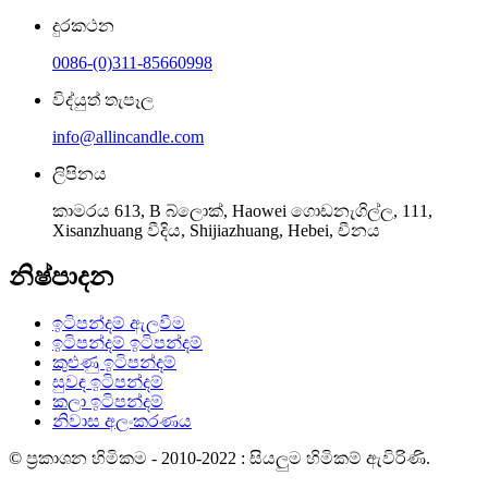
දුරකථන
0086-(0)311-85660998
විද්යුත් තැපෑල
info@allincandle.com
ලිපිනය
කාමරය 613, B බ්ලොක්, Haowei ගොඩනැගිල්ල, 111,
Xisanzhuang වීදිය, Shijiazhuang, Hebei, චීනය
නිෂ්පාදන
ඉටිපන්දම් ඇලවීම
ඉටිපන්දම් ඉටිපන්දම්
කුළුණු ඉටිපන්දම්
සුවඳ ඉටිපන්දම්
කලා ඉටිපන්දම්
නිවාස අලංකරණය
© ප්‍රකාශන හිමිකම - 2010-2022 : සියලුම හිමිකම් ඇවිරිණි.