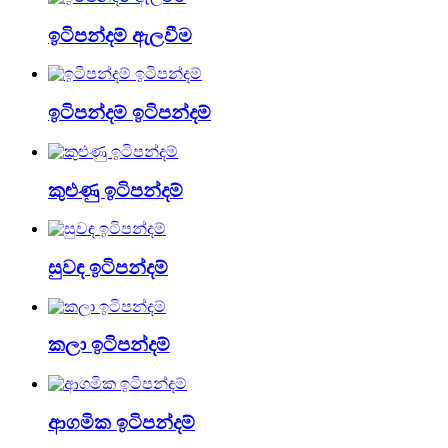
ඉටිපන්දම් ඇලවීම
ඉටිපන්දම් ඉටිපන්දම්
කුළුණු ඉටිපන්දම්
සුවඳ ඉටිපන්දම්
කලා ඉටිපන්දම්
ආගමික ඉටිපන්දම්