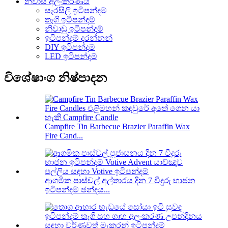
නිවාස අලංකරණය
සැරසිලි ඉටිපන්දම්
තෑගි ඉටිපන්දම්
නිවාඩු ඉටිපන්දම්
ඉටිපන්දම් දරන්නන්
DIY ඉටිපන්දම්
LED ඉටිපන්දම්
විශේෂාංග නිෂ්පාදන
Campfire Tin Barbecue Brazier Paraffin Wax
Fire Cand...
ආගමික පාස්චල් අල්තාරය දින 7 වීදුරු භාජන
ඉටිපන්දම් ඡන්දය...