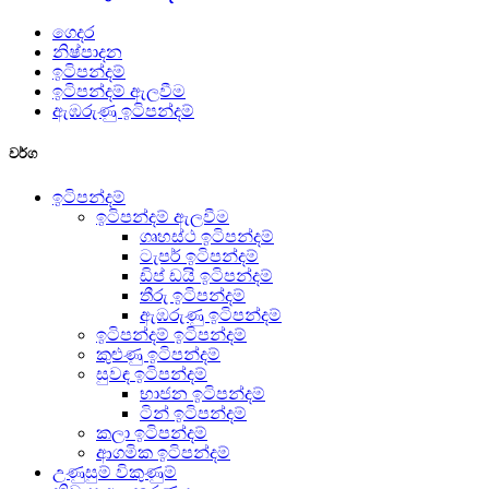
ගෙදර
නිෂ්පාදන
ඉටිපන්දම්
ඉටිපන්දම් ඇලවීම
ඇඹරුණු ඉටිපන්දම්
වර්ග
ඉටිපන්දම්
ඉටිපන්දම් ඇලවීම
ගෘහස්ථ ඉටිපන්දම්
ටැපර් ඉටිපන්දම්
ඩිප් ඩයි ඉටිපන්දම්
තීරු ඉටිපන්දම්
ඇඹරුණු ඉටිපන්දම්
ඉටිපන්දම් ඉටිපන්දම්
කුළුණු ඉටිපන්දම්
සුවඳ ඉටිපන්දම්
භාජන ඉටිපන්දම්
ටින් ඉටිපන්දම්
කලා ඉටිපන්දම්
ආගමික ඉටිපන්දම්
උණුසුම් විකුණුම්