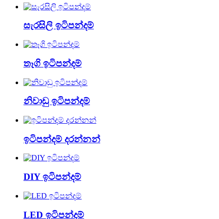
සැරසිලි ඉටිපන්දම්
තෑගි ඉටිපන්දම්
නිවාඩු ඉටිපන්දම්
ඉටිපන්දම් දරන්නන්
DIY ඉටිපන්දම්
LED ඉටිපන්දම්