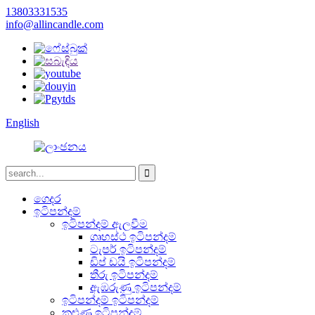
13803331535
info@allincandle.com
English
ගෙදර
ඉටිපන්දම්
ඉටිපන්දම් ඇලවීම
ගෘහස්ථ ඉටිපන්දම්
ටැපර් ඉටිපන්දම්
ඩිප් ඩයි ඉටිපන්දම්
තීරු ඉටිපන්දම්
ඇඹරුණු ඉටිපන්දම්
ඉටිපන්දම් ඉටිපන්දම්
කුළුණු ඉටිපන්දම්