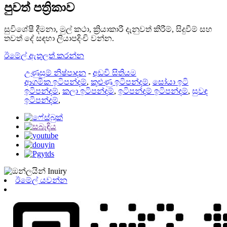
පුවත් පත්‍රිකාව
සුවිශේෂී දීමනා, මුල් කථා, ක්‍රියාකාරී දැනුවත් කිරීම්, සිදුවීම් සහ
තවත් දේ සඳහා ලියාපදිංචි වන්න.
ඊමේල් ඇතුලත් කරන්න
උණුසුම් නිෂ්පාදන
-
අඩවි සිතියම
ආගමික ඉටිපන්දම්
,
කුළුණු ඉටිපන්දම්
,
සෝයා ඉටි
ඉටිපන්දම්
,
කලා ඉටිපන්දම්
,
ඉටිපන්දම් ඉටිපන්දම්
,
සුවඳ
ඉටිපන්දම්
,
ඊමේල් යවන්න