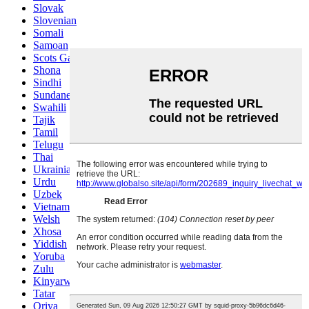
Slovak
Slovenian
Somali
Samoan
Scots Gaelic
Shona
Sindhi
Sundanese
Swahili
Tajik
Tamil
Telugu
Thai
Ukrainian
Urdu
Uzbek
Vietnamese
Welsh
Xhosa
Yiddish
Yoruba
Zulu
Kinyarwanda
Tatar
Oriya