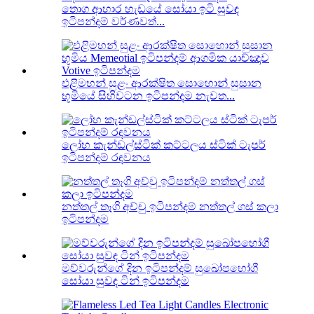
තොග ආහාර හැඩයේ සෝයා ඉටි සුවඳ
ඉටිපන්දම් වර්ණවත්...
එළිමහන් සුළං ආරක්ෂිත සොහොන් සුසාන
භූමියේ සිහිවටන ඉටිපන්දම නැවත...
ලෝහ කැන්ඩල්ස්ටික් කට්ටලය ස්ටික් ටැපර්
ඉටිපන්දම් රඳවනය
නත්තල් තෑගි අච්චු ඉටිපන්දම් නත්තල් ගස් කලා
ඉටිපන්දම
මව්වරුන්ගේ දින ඉටිපන්දම් සුඛෝපභෝගී
සෝයා සුවඳ ටින් ඉටිපන්දම