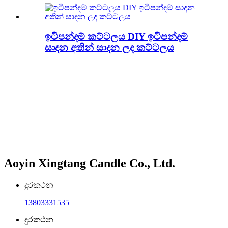
ඉටිපන්දම් කට්ටලය DIY ඉටිපන්දම්
සාදන අතින් සාදන ලද කට්ටලය
Aoyin Xingtang Candle Co., Ltd.
දුරකථන
13803331535
දුරකථන