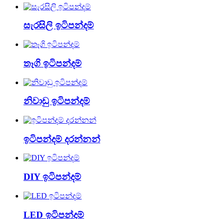
සැරසිලි ඉටිපන්දම්
තෑගි ඉටිපන්දම්
නිවාඩු ඉටිපන්දම්
ඉටිපන්දම් දරන්නන්
DIY ඉටිපන්දම්
LED ඉටිපන්දම්