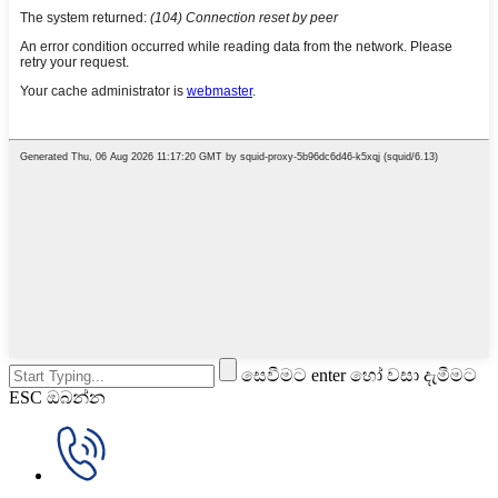
සෙවීමට enter හෝ වසා දැමීමට
ESC ඔබන්න