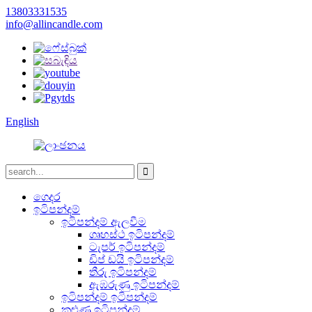
13803331535
info@allincandle.com
English
ගෙදර
ඉටිපන්දම්
ඉටිපන්දම් ඇලවීම
ගෘහස්ථ ඉටිපන්දම්
ටැපර් ඉටිපන්දම්
ඩිප් ඩයි ඉටිපන්දම්
තීරු ඉටිපන්දම්
ඇඹරුණු ඉටිපන්දම්
ඉටිපන්දම් ඉටිපන්දම්
කුළුණු ඉටිපන්දම්