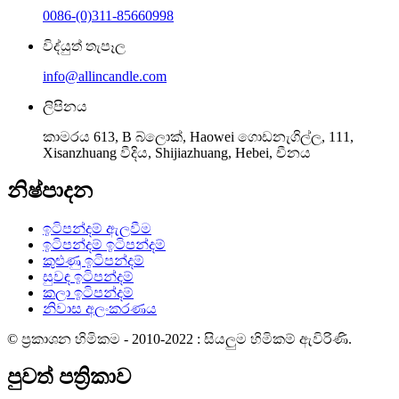
0086-(0)311-85660998
විද්යුත් තැපෑල
info@allincandle.com
ලිපිනය
කාමරය 613, B බ්ලොක්, Haowei ගොඩනැගිල්ල, 111,
Xisanzhuang වීදිය, Shijiazhuang, Hebei, චීනය
නිෂ්පාදන
ඉටිපන්දම් ඇලවීම
ඉටිපන්දම් ඉටිපන්දම්
කුළුණු ඉටිපන්දම්
සුවඳ ඉටිපන්දම්
කලා ඉටිපන්දම්
නිවාස අලංකරණය
© ප්‍රකාශන හිමිකම - 2010-2022 : සියලුම හිමිකම් ඇවිරිණි.
පුවත් පත්‍රිකාව