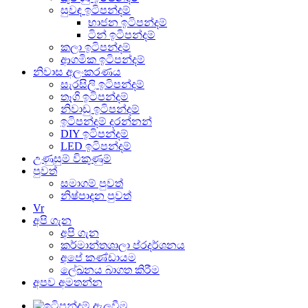
සුවඳ ඉටිපන්දම්
භාජන ඉටිපන්දම්
ටින් ඉටිපන්දම්
කලා ඉටිපන්දම්
ආගමික ඉටිපන්දම්
නිවාස අලංකරණය
සැරසිලි ඉටිපන්දම්
තෑගි ඉටිපන්දම්
නිවාඩු ඉටිපන්දම්
ඉටිපන්දම් දරන්නන්
DIY ඉටිපන්දම්
LED ඉටිපන්දම්
උණුසුම් විකුණුම්
පුවත්
සමාගම් පුවත්
නිෂ්පාදන පුවත්
Vr
අපි ගැන
අපි ගැන
කර්මාන්තශාලා ප්රදර්ශනය
අපේ කණ්ඩායම
ලේඛනය බාගත කිරීම
අපව අමතන්න