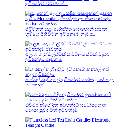
ඉටිපන්දම් වර්ණවත්...
එළිමහන් සුළං ආරක්ෂිත සොහොන් සුසාන
භූමියේ සිහිවටන ඉටිපන්දම නැවත...
ලෝහ කැන්ඩල්ස්ටික් කට්ටලය ස්ටික් ටැපර්
ඉටිපන්දම් රඳවනය
නත්තල් තෑගි අච්චු ඉටිපන්දම් නත්තල් ගස් කලා
ඉටිපන්දම
මව්වරුන්ගේ දින ඉටිපන්දම් සුඛෝපභෝගී
සෝයා සුවඳ ටින් ඉටිපන්දම