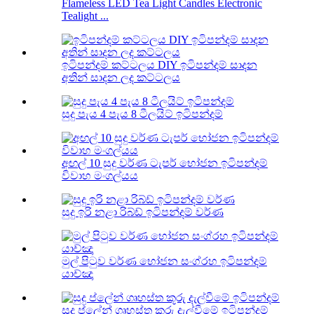
Flameless LED Tea Light Candles Electronic
Tealight ...
ඉටිපන්දම් කට්ටලය DIY ඉටිපන්දම් සාදන
අතින් සාදන ලද කට්ටලය
සුදු පැය 4 පැය 8 ටීලයිට් ඉටිපන්දම්
අඟල් 10 සුදු වර්ණ ටැපර් භෝජන ඉටිපන්දම්
විවාහ මංගල්යය
සුදු ඉරි නළා රිබ්ඩ් ඉටිපන්දම් වර්ණ
මුල් පිටුව වර්ණ භෝජන සංග්රහ ඉටිපන්දම්
යාච්ඤා
සුදු ප්ලේන් ගෘහස්ත කූරු දැල්වීමේ ඉටිපන්දම්