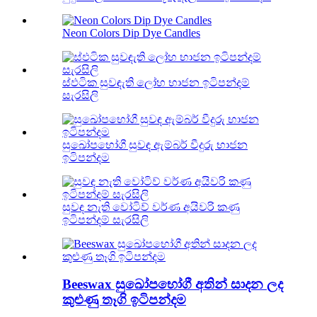
Neon Colors Dip Dye Candles
ස්ඵටික සුවඳැති ලෝහ භාජන ඉටිපන්දම්
සැරසිලි
සුඛෝපභෝගී සුවඳ ඇම්බර් වීදුරු භාජන
ඉටිපන්දම
සුවඳ නැති වෝටිව් වර්ණ අයිවරි කණු
ඉටිපන්දම් සැරසිලි
Beeswax සුඛෝපභෝගී අතින් සාදන ලද
කුළුණු තෑගි ඉටිපන්දම