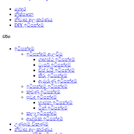
ගෙදර
නිෂ්පාදන
නිවාස අලංකරණය
DIY ඉටිපන්දම්
වර්ග
ඉටිපන්දම්
ඉටිපන්දම් ඇලවීම
ගෘහස්ථ ඉටිපන්දම්
ටැපර් ඉටිපන්දම්
ඩිප් ඩයි ඉටිපන්දම්
තීරු ඉටිපන්දම්
ඇඹරුණු ඉටිපන්දම්
ඉටිපන්දම් ඉටිපන්දම්
කුළුණු ඉටිපන්දම්
සුවඳ ඉටිපන්දම්
භාජන ඉටිපන්දම්
ටින් ඉටිපන්දම්
කලා ඉටිපන්දම්
ආගමික ඉටිපන්දම්
උණුසුම් විකුණුම්
නිවාස අලංකරණය