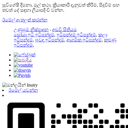
සුවිශේෂී දීමනා, මුල් කථා, ක්‍රියාකාරී දැනුවත් කිරීම්, සිදුවීම් සහ
තවත් දේ සඳහා ලියාපදිංචි වන්න.
ඊමේල් ඇතුලත් කරන්න
උණුසුම් නිෂ්පාදන
-
අඩවි සිතියම
සෝයා ඉටි ඉටිපන්දම්
,
ඉටිපන්දම් ඉටිපන්දම්
,
කලා
ඉටිපන්දම්
,
සුවඳ ඉටිපන්දම්
,
ආගමික ඉටිපන්දම්
,
කුළුණු
ඉටිපන්දම්
,
ඊමේල් යවන්න