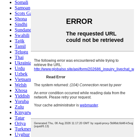
Somali
Samoan
Scots Gaelic
Shona
Sindhi
Sundanese
Swahili
Tajik
Tamil
Telugu
Thai
Ukrainian
Urdu
Uzbek
Vietnamese
Welsh
Xhosa
Yiddish
Yoruba
Zulu
Kinyarwanda
Tatar
Oriya
Turkmen
Uyghur