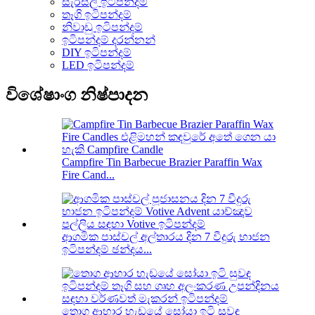
සැරසිලි ඉටිපන්දම්
තෑගි ඉටිපන්දම්
නිවාඩු ඉටිපන්දම්
ඉටිපන්දම් දරන්නන්
DIY ඉටිපන්දම්
LED ඉටිපන්දම්
විශේෂාංග නිෂ්පාදන
Campfire Tin Barbecue Brazier Paraffin Wax
Fire Cand...
ආගමික පාස්චල් අල්තාරය දින 7 වීදුරු භාජන
ඉටිපන්දම් ඡන්දය...
තොග ආහාර හැඩයේ සෝයා ඉටි සුවඳ