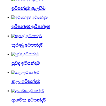
ඉටිපන්දම් ඇලවීම
ඉටිපන්දම් ඉටිපන්දම්
කුළුණු ඉටිපන්දම්
සුවඳ ඉටිපන්දම්
කලා ඉටිපන්දම්
ආගමික ඉටිපන්දම්