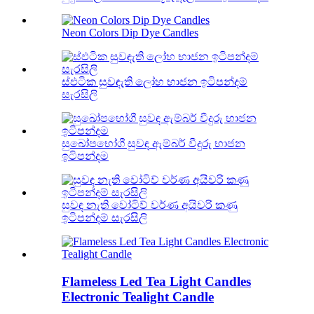
Neon Colors Dip Dye Candles
ස්ඵටික සුවඳැති ලෝහ භාජන ඉටිපන්දම්
සැරසිලි
සුඛෝපභෝගී සුවඳ ඇම්බර් වීදුරු භාජන
ඉටිපන්දම
සුවඳ නැති වෝටිව් වර්ණ අයිවරි කණු
ඉටිපන්දම් සැරසිලි
Flameless Led Tea Light Candles
Electronic Tealight Candle