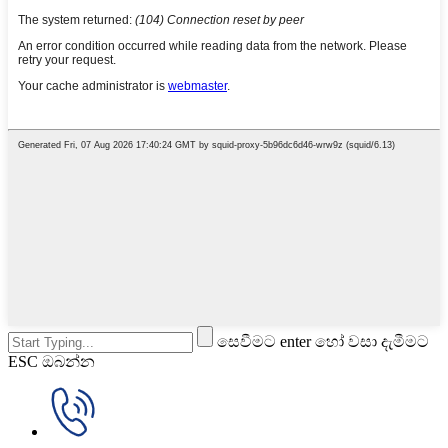
සෙවීමට enter හෝ වසා දැමීමට
ESC ඔබන්න