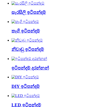
සැරසිලි ඉටිපන්දම්
තෑගි ඉටිපන්දම්
නිවාඩු ඉටිපන්දම්
ඉටිපන්දම් දරන්නන්
DIY ඉටිපන්දම්
LED ඉටිපන්දම්