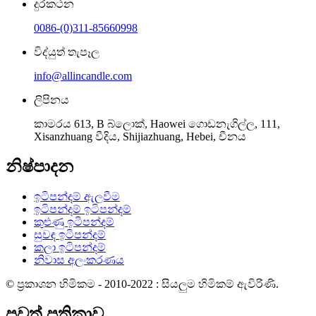
දුරකථන
0086-(0)311-85660998
විද්යුත් තැපෑල
info@allincandle.com
ලිපිනය
කාමරය 613, B බ්ලොක්, Haowei ගොඩනැගිල්ල, 111,
Xisanzhuang වීදිය, Shijiazhuang, Hebei, චීනය
නිෂ්පාදන
ඉටිපන්දම් ඇලවීම
ඉටිපන්දම් ඉටිපන්දම්
කුළුණු ඉටිපන්දම්
සුවඳ ඉටිපන්දම්
කලා ඉටිපන්දම්
නිවාස අලංකරණය
© ප්‍රකාශන හිමිකම - 2010-2022 : සියලුම හිමිකම් ඇවිරිණි.
පුවත් පත්‍රිකාව