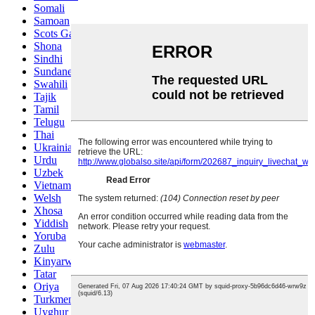
Somali
Samoan
Scots Gaelic
Shona
Sindhi
Sundanese
Swahili
Tajik
Tamil
Telugu
Thai
Ukrainian
Urdu
Uzbek
Vietnamese
Welsh
Xhosa
Yiddish
Yoruba
Zulu
Kinyarwanda
Tatar
Oriya
Turkmen
Uyghur