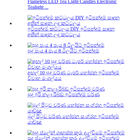
Flameless LED Tea Light Candles Electronic
Tealight ...
ඉටිපන්දම් කට්ටලය DIY ඉටිපන්දම් සාදන
අතින් සාදන ලද කට්ටලය
සුදු පැය 4 පැය 8 ටීලයිට් ඉටිපන්දම්
අඟල් 10 සුදු වර්ණ ටැපර් භෝජන ඉටිපන්දම්
විවාහ මංගල්යය
සුදු ඉරි නළා රිබ්ඩ් ඉටිපන්දම් වර්ණ
මුල් පිටුව වර්ණ භෝජන සංග්රහ ඉටිපන්දම්
යාච්ඤා
සුදු ප්ලේන් ගෘහස්ත කූරු දැල්වීමේ ඉටිපන්දම්