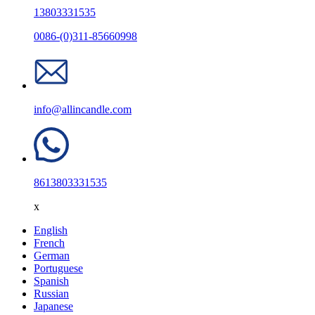
13803331535
0086-(0)311-85660998
info@allincandle.com
8613803331535
x
English
French
German
Portuguese
Spanish
Russian
Japanese