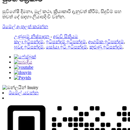
සුවිශේෂී දීමනා, මුල් කථා, ක්‍රියාකාරී දැනුවත් කිරීම්, සිදුවීම් සහ
තවත් දේ සඳහා ලියාපදිංචි වන්න.
ඊමේල් ඇතුලත් කරන්න
උණුසුම් නිෂ්පාදන
-
අඩවි සිතියම
කලා ඉටිපන්දම්
,
ඉටිපන්දම් ඉටිපන්දම්
,
ආගමික ඉටිපන්දම්
,
සුවඳ ඉටිපන්දම්
,
සෝයා ඉටි ඉටිපන්දම්
,
කුළුණු ඉටිපන්දම්
,
ඊමේල් යවන්න