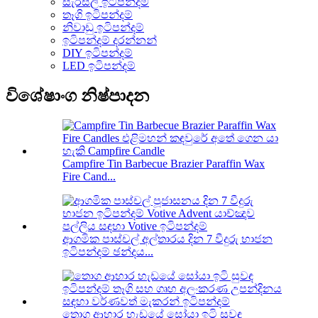
සැරසිලි ඉටිපන්දම්
තෑගි ඉටිපන්දම්
නිවාඩු ඉටිපන්දම්
ඉටිපන්දම් දරන්නන්
DIY ඉටිපන්දම්
LED ඉටිපන්දම්
විශේෂාංග නිෂ්පාදන
Campfire Tin Barbecue Brazier Paraffin Wax
Fire Cand...
ආගමික පාස්චල් අල්තාරය දින 7 වීදුරු භාජන
ඉටිපන්දම් ඡන්දය...
තොග ආහාර හැඩයේ සෝයා ඉටි සුවඳ