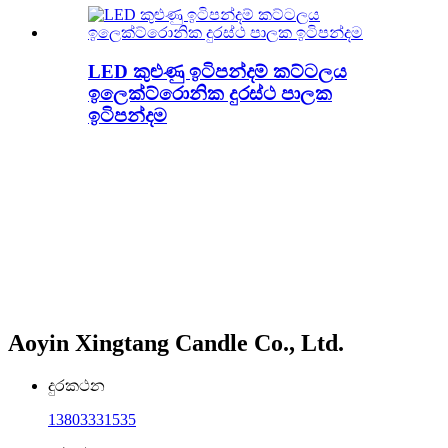
LED කුළුණු ඉටිපන්දම් කට්ටලය
ඉලෙක්ට්රොනික දුරස්ථ පාලක
ඉටිපන්දම
Aoyin Xingtang Candle Co., Ltd.
දුරකථන
13803331535