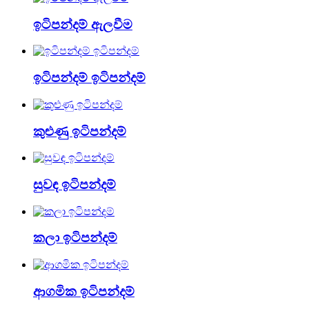
ඉටිපන්දම් ඇලවීම
ඉටිපන්දම් ඉටිපන්දම්
කුළුණු ඉටිපන්දම්
සුවඳ ඉටිපන්දම්
කලා ඉටිපන්දම්
ආගමික ඉටිපන්දම්