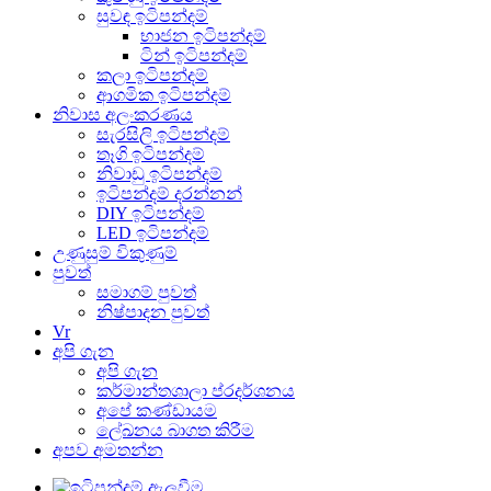
සුවඳ ඉටිපන්දම්
භාජන ඉටිපන්දම්
ටින් ඉටිපන්දම්
කලා ඉටිපන්දම්
ආගමික ඉටිපන්දම්
නිවාස අලංකරණය
සැරසිලි ඉටිපන්දම්
තෑගි ඉටිපන්දම්
නිවාඩු ඉටිපන්දම්
ඉටිපන්දම් දරන්නන්
DIY ඉටිපන්දම්
LED ඉටිපන්දම්
උණුසුම් විකුණුම්
පුවත්
සමාගම් පුවත්
නිෂ්පාදන පුවත්
Vr
අපි ගැන
අපි ගැන
කර්මාන්තශාලා ප්රදර්ශනය
අපේ කණ්ඩායම
ලේඛනය බාගත කිරීම
අපව අමතන්න