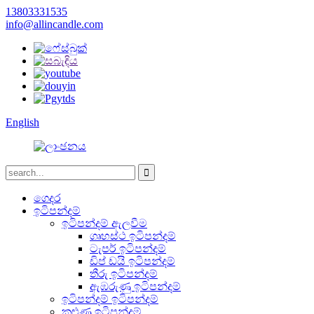
13803331535
info@allincandle.com
English
ගෙදර
ඉටිපන්දම්
ඉටිපන්දම් ඇලවීම
ගෘහස්ථ ඉටිපන්දම්
ටැපර් ඉටිපන්දම්
ඩිප් ඩයි ඉටිපන්දම්
තීරු ඉටිපන්දම්
ඇඹරුණු ඉටිපන්දම්
ඉටිපන්දම් ඉටිපන්දම්
කුළුණු ඉටිපන්දම්