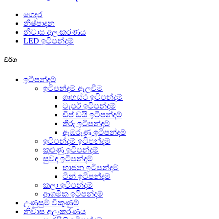
ගෙදර
නිෂ්පාදන
නිවාස අලංකරණය
LED ඉටිපන්දම්
වර්ග
ඉටිපන්දම්
ඉටිපන්දම් ඇලවීම
ගෘහස්ථ ඉටිපන්දම්
ටැපර් ඉටිපන්දම්
ඩිප් ඩයි ඉටිපන්දම්
තීරු ඉටිපන්දම්
ඇඹරුණු ඉටිපන්දම්
ඉටිපන්දම් ඉටිපන්දම්
කුළුණු ඉටිපන්දම්
සුවඳ ඉටිපන්දම්
භාජන ඉටිපන්දම්
ටින් ඉටිපන්දම්
කලා ඉටිපන්දම්
ආගමික ඉටිපන්දම්
උණුසුම් විකුණුම්
නිවාස අලංකරණය