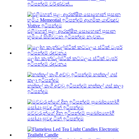
ඉටිපන්දම් වර්ණවත්...
එළිමහන් සුළං ආරක්ෂිත සොහොන් සුසාන
භූමියේ සිහිවටන ඉටිපන්දම නැවත...
ලෝහ කැන්ඩල්ස්ටික් කට්ටලය ස්ටික් ටැපර්
ඉටිපන්දම් රඳවනය
නත්තල් තෑගි අච්චු ඉටිපන්දම් නත්තල් ගස් කලා
ඉටිපන්දම
මව්වරුන්ගේ දින ඉටිපන්දම් සුඛෝපභෝගී
සෝයා සුවඳ ටින් ඉටිපන්දම