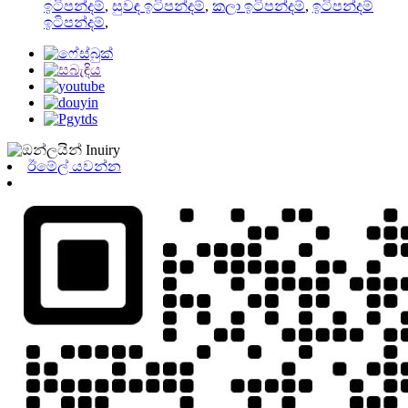
ඉටිපන්දම්
,
සුවඳ ඉටිපන්දම්
,
කලා ඉටිපන්දම්
,
ඉටිපන්දම්
ඉටිපන්දම්
,
ඊමේල් යවන්න