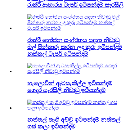
රාත්රී ආහාරය ටැපර් ඉටිපන්දම් සැරසිලි
රාත්රී භෝජන සංග්රහය සඳහා නිවාඩු
මල් පින්තාරු කරන ලද කූරු ඉටිපන්දම්
නත්තල් ටැපර් ඉටිපන්දම්
හැලොවීන් ඇටසැකිල්ල ඉටිපන්දම්
ගෙදර සැරසිලි නිවාඩු ඉටිපන්දම්
නත්තල් තෑගි අච්චු ඉටිපන්දම් නත්තල්
ගස් කලා ඉටිපන්දම