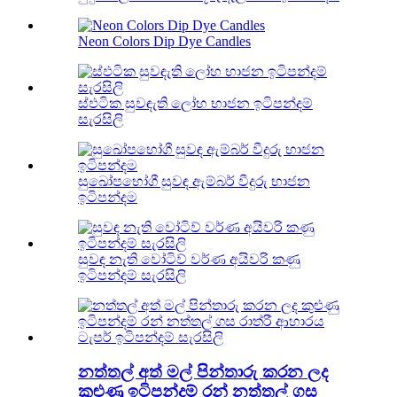
Neon Colors Dip Dye Candles
ස්ඵටික සුවඳැති ලෝහ භාජන ඉටිපන්දම්
සැරසිලි
සුඛෝපභෝගී සුවඳ ඇම්බර් වීදුරු භාජන
ඉටිපන්දම
සුවඳ නැති වෝටිව් වර්ණ අයිවරි කණු
ඉටිපන්දම් සැරසිලි
නත්තල් අත් මල් පින්තාරු කරන ලද
කුළුණු ඉටිපන්දම් රන් නත්තල් ගස