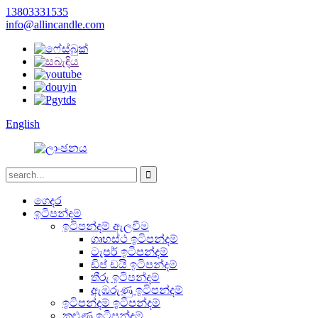
13803331535
info@allincandle.com
English
ගෙදර
ඉටිපන්දම්
ඉටිපන්දම් ඇලවීම
ගෘහස්ථ ඉටිපන්දම්
ටැපර් ඉටිපන්දම්
ඩිප් ඩයි ඉටිපන්දම්
තීරු ඉටිපන්දම්
ඇඹරුණු ඉටිපන්දම්
ඉටිපන්දම් ඉටිපන්දම්
කුළුණු ඉටිපන්දම්