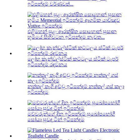
ඉටිපන්දම් වර්ණවත්...
එළිමහන් සුළං ආරක්ෂිත සොහොන් සුසාන
භූමියේ සිහිවටන ඉටිපන්දම නැවත...
ලෝහ කැන්ඩල්ස්ටික් කට්ටලය ස්ටික් ටැපර්
ඉටිපන්දම් රඳවනය
නත්තල් තෑගි අච්චු ඉටිපන්දම් නත්තල් ගස් කලා
ඉටිපන්දම
මව්වරුන්ගේ දින ඉටිපන්දම් සුඛෝපභෝගී
සෝයා සුවඳ ටින් ඉටිපන්දම