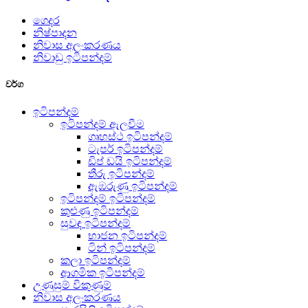
ගෙදර
නිෂ්පාදන
නිවාස අලංකරණය
නිවාඩු ඉටිපන්දම්
වර්ග
ඉටිපන්දම්
ඉටිපන්දම් ඇලවීම
ගෘහස්ථ ඉටිපන්දම්
ටැපර් ඉටිපන්දම්
ඩිප් ඩයි ඉටිපන්දම්
තීරු ඉටිපන්දම්
ඇඹරුණු ඉටිපන්දම්
ඉටිපන්දම් ඉටිපන්දම්
කුළුණු ඉටිපන්දම්
සුවඳ ඉටිපන්දම්
භාජන ඉටිපන්දම්
ටින් ඉටිපන්දම්
කලා ඉටිපන්දම්
ආගමික ඉටිපන්දම්
උණුසුම් විකුණුම්
නිවාස අලංකරණය