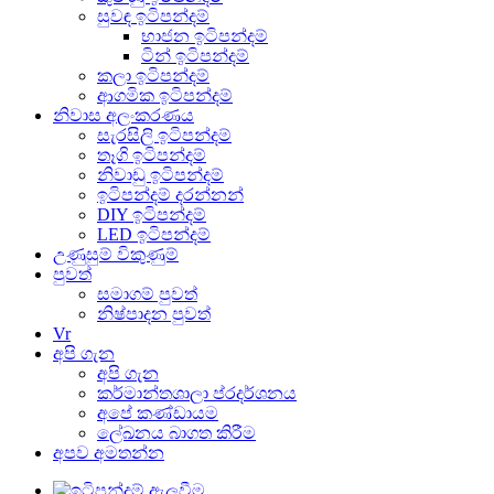
සුවඳ ඉටිපන්දම්
භාජන ඉටිපන්දම්
ටින් ඉටිපන්දම්
කලා ඉටිපන්දම්
ආගමික ඉටිපන්දම්
නිවාස අලංකරණය
සැරසිලි ඉටිපන්දම්
තෑගි ඉටිපන්දම්
නිවාඩු ඉටිපන්දම්
ඉටිපන්දම් දරන්නන්
DIY ඉටිපන්දම්
LED ඉටිපන්දම්
උණුසුම් විකුණුම්
පුවත්
සමාගම් පුවත්
නිෂ්පාදන පුවත්
Vr
අපි ගැන
අපි ගැන
කර්මාන්තශාලා ප්රදර්ශනය
අපේ කණ්ඩායම
ලේඛනය බාගත කිරීම
අපව අමතන්න