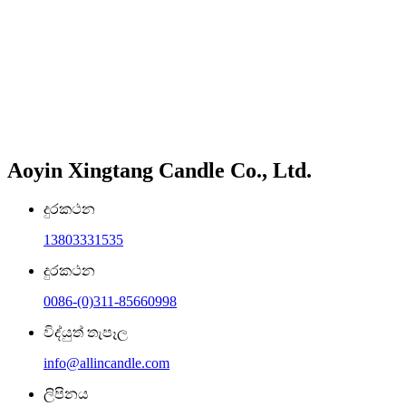
Aoyin Xingtang Candle Co., Ltd.
දුරකථන
13803331535
දුරකථන
0086-(0)311-85660998
විද්යුත් තැපෑල
info@allincandle.com
ලිපිනය