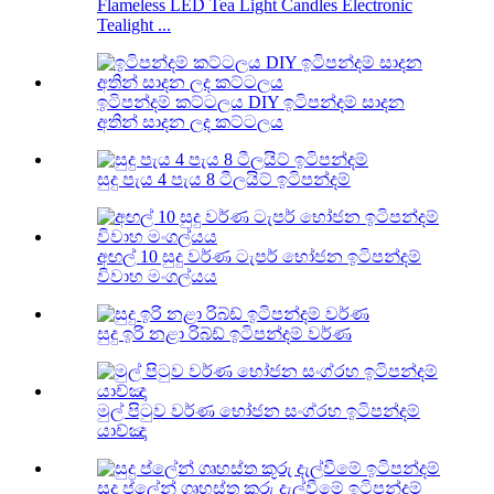
Flameless LED Tea Light Candles Electronic
Tealight ...
ඉටිපන්දම් කට්ටලය DIY ඉටිපන්දම් සාදන
අතින් සාදන ලද කට්ටලය
සුදු පැය 4 පැය 8 ටීලයිට් ඉටිපන්දම්
අඟල් 10 සුදු වර්ණ ටැපර් භෝජන ඉටිපන්දම්
විවාහ මංගල්යය
සුදු ඉරි නළා රිබ්ඩ් ඉටිපන්දම් වර්ණ
මුල් පිටුව වර්ණ භෝජන සංග්රහ ඉටිපන්දම්
යාච්ඤා
සුදු ප්ලේන් ගෘහස්ත කූරු දැල්වීමේ ඉටිපන්දම්