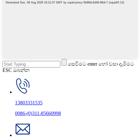
සෙවීමට enter හෝ වසා දැමීමට
ESC ඔබන්න
13803331535
0086-(0)311-85660998