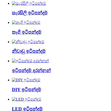
සැරසිලි ඉටිපන්දම්
තෑගි ඉටිපන්දම්
නිවාඩු ඉටිපන්දම්
ඉටිපන්දම් දරන්නන්
DIY ඉටිපන්දම්
LED ඉටිපන්දම්