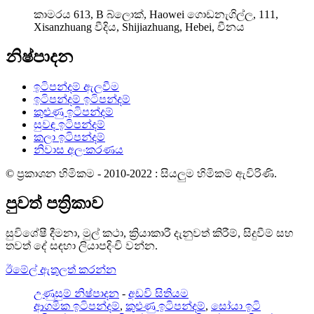
කාමරය 613, B බ්ලොක්, Haowei ගොඩනැගිල්ල, 111,
Xisanzhuang වීදිය, Shijiazhuang, Hebei, චීනය
නිෂ්පාදන
ඉටිපන්දම් ඇලවීම
ඉටිපන්දම් ඉටිපන්දම්
කුළුණු ඉටිපන්දම්
සුවඳ ඉටිපන්දම්
කලා ඉටිපන්දම්
නිවාස අලංකරණය
© ප්‍රකාශන හිමිකම - 2010-2022 : සියලුම හිමිකම් ඇවිරිණි.
පුවත් පත්‍රිකාව
සුවිශේෂී දීමනා, මුල් කථා, ක්‍රියාකාරී දැනුවත් කිරීම්, සිදුවීම් සහ
තවත් දේ සඳහා ලියාපදිංචි වන්න.
ඊමේල් ඇතුලත් කරන්න
උණුසුම් නිෂ්පාදන
-
අඩවි සිතියම
ආගමික ඉටිපන්දම්
,
කුළුණු ඉටිපන්දම්
,
සෝයා ඉටි