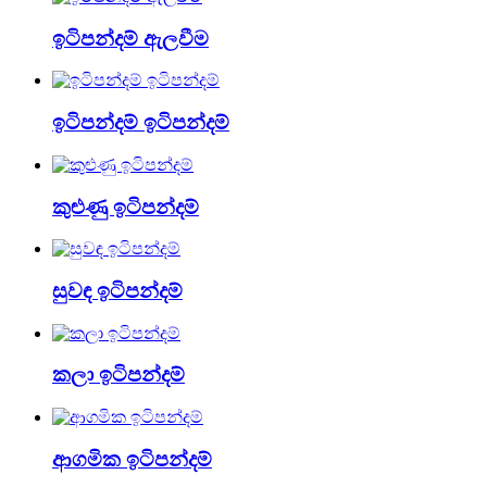
ඉටිපන්දම් ඇලවීම
ඉටිපන්දම් ඉටිපන්දම්
කුළුණු ඉටිපන්දම්
සුවඳ ඉටිපන්දම්
කලා ඉටිපන්දම්
ආගමික ඉටිපන්දම්