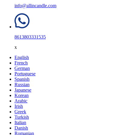
info@allincandle.com
8613803331535
x
English
French
German
Portuguese
Spanish
Russian
Japanese
Korean
Arabic
Irish
Greek
Turkish
Italian
Danish
Romanian