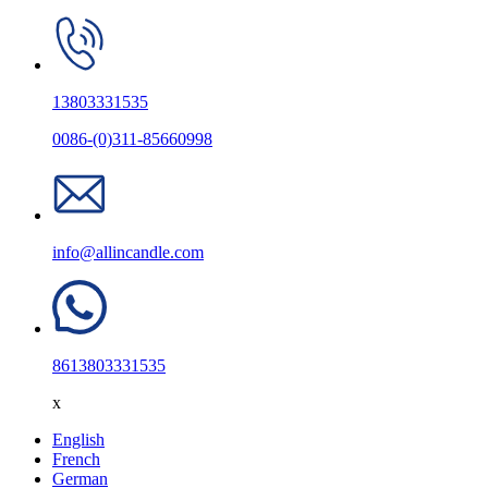
13803331535
0086-(0)311-85660998
info@allincandle.com
8613803331535
x
English
French
German