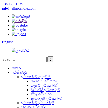
13803331535
info@allincandle.com
English
ගෙදර
ඉටිපන්දම්
ඉටිපන්දම් ඇලවීම
ගෘහස්ථ ඉටිපන්දම්
ටැපර් ඉටිපන්දම්
ඩිප් ඩයි ඉටිපන්දම්
තීරු ඉටිපන්දම්
ඇඹරුණු ඉටිපන්දම්
ඉටිපන්දම් ඉටිපන්දම්
කුළුණු ඉටිපන්දම්