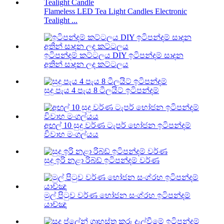
Flameless LED Tea Light Candles Electronic
Tealight ...
ඉටිපන්දම් කට්ටලය DIY ඉටිපන්දම් සාදන
අතින් සාදන ලද කට්ටලය
සුදු පැය 4 පැය 8 ටීලයිට් ඉටිපන්දම්
අඟල් 10 සුදු වර්ණ ටැපර් භෝජන ඉටිපන්දම්
විවාහ මංගල්යය
සුදු ඉරි නළා රිබ්ඩ් ඉටිපන්දම් වර්ණ
මුල් පිටුව වර්ණ භෝජන සංග්රහ ඉටිපන්දම්
යාච්ඤා