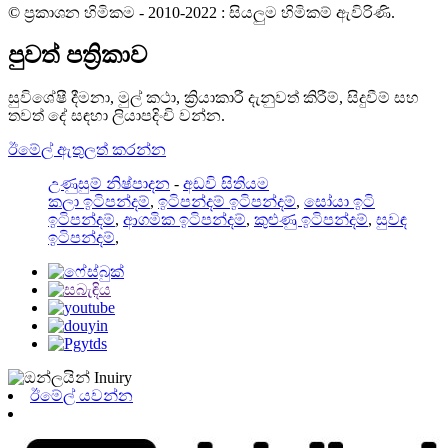
© ප්‍රකාශන හිමිකම - 2010-2022 : සියලුම හිමිකම් ඇවිරිණි.
පුවත් පත්‍රිකාව
සුවිශේෂී දීමනා, මුල් කථා, ක්‍රියාකාරී දැනුවත් කිරීම්, සිදුවීම් සහ
තවත් දේ සඳහා ලියාපදිංචි වන්න.
ඊමේල් ඇතුලත් කරන්න
උණුසුම් නිෂ්පාදන
-
අඩවි සිතියම
කලා ඉටිපන්දම්
,
ඉටිපන්දම් ඉටිපන්දම්
,
සෝයා ඉටි
ඉටිපන්දම්
,
ආගමික ඉටිපන්දම්
,
කුළුණු ඉටිපන්දම්
,
සුවඳ
ඉටිපන්දම්
,
ඊමේල් යවන්න