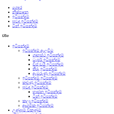
ගෙදර
නිෂ්පාදන
ඉටිපන්දම්
සුවඳ ඉටිපන්දම්
ටින් ඉටිපන්දම්
වර්ග
ඉටිපන්දම්
ඉටිපන්දම් ඇලවීම
ගෘහස්ථ ඉටිපන්දම්
ටැපර් ඉටිපන්දම්
ඩිප් ඩයි ඉටිපන්දම්
තීරු ඉටිපන්දම්
ඇඹරුණු ඉටිපන්දම්
ඉටිපන්දම් ඉටිපන්දම්
කුළුණු ඉටිපන්දම්
සුවඳ ඉටිපන්දම්
භාජන ඉටිපන්දම්
ටින් ඉටිපන්දම්
කලා ඉටිපන්දම්
ආගමික ඉටිපන්දම්
උණුසුම් විකුණුම්