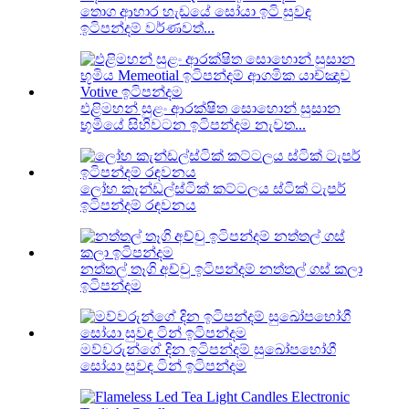
තොග ආහාර හැඩයේ සෝයා ඉටි සුවඳ
ඉටිපන්දම් වර්ණවත්...
එළිමහන් සුළං ආරක්ෂිත සොහොන් සුසාන
භූමියේ සිහිවටන ඉටිපන්දම නැවත...
ලෝහ කැන්ඩල්ස්ටික් කට්ටලය ස්ටික් ටැපර්
ඉටිපන්දම් රඳවනය
නත්තල් තෑගි අච්චු ඉටිපන්දම් නත්තල් ගස් කලා
ඉටිපන්දම
මව්වරුන්ගේ දින ඉටිපන්දම් සුඛෝපභෝගී
සෝයා සුවඳ ටින් ඉටිපන්දම