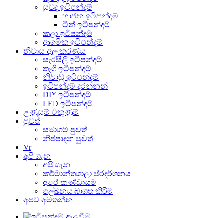
සුවඳ ඉටිපන්දම්
භාජන ඉටිපන්දම්
ටින් ඉටිපන්දම්
කලා ඉටිපන්දම්
ආගමික ඉටිපන්දම්
නිවාස අලංකරණය
සැරසිලි ඉටිපන්දම්
තෑගි ඉටිපන්දම්
නිවාඩු ඉටිපන්දම්
ඉටිපන්දම් දරන්නන්
DIY ඉටිපන්දම්
LED ඉටිපන්දම්
උණුසුම් විකුණුම්
පුවත්
සමාගම් පුවත්
නිෂ්පාදන පුවත්
Vr
අපි ගැන
අපි ගැන
කර්මාන්තශාලා ප්රදර්ශනය
අපේ කණ්ඩායම
ලේඛනය බාගත කිරීම
අපව අමතන්න