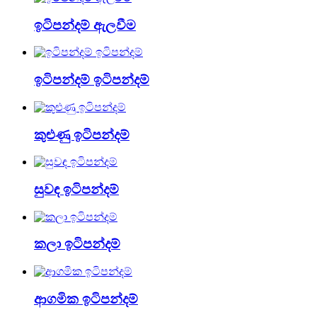
ඉටිපන්දම් ඇලවීම
ඉටිපන්දම් ඉටිපන්දම්
කුළුණු ඉටිපන්දම්
සුවඳ ඉටිපන්දම්
කලා ඉටිපන්දම්
ආගමික ඉටිපන්දම්