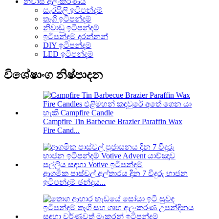
නිවාස අලංකරණය
සැරසිලි ඉටිපන්දම්
තෑගි ඉටිපන්දම්
නිවාඩු ඉටිපන්දම්
ඉටිපන්දම් දරන්නන්
DIY ඉටිපන්දම්
LED ඉටිපන්දම්
විශේෂාංග නිෂ්පාදන
Campfire Tin Barbecue Brazier Paraffin Wax
Fire Cand...
ආගමික පාස්චල් අල්තාරය දින 7 වීදුරු භාජන
ඉටිපන්දම් ඡන්දය...