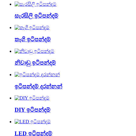
සැරසිලි ඉටිපන්දම්
තෑගි ඉටිපන්දම්
නිවාඩු ඉටිපන්දම්
ඉටිපන්දම් දරන්නන්
DIY ඉටිපන්දම්
LED ඉටිපන්දම්