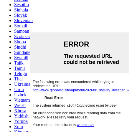
Sesotho
Sinhala
Slovak
Slovenian
Somali
Samoan
Scots Gaelic
Shona
Sindhi
Sundanese
Swahili
Tajik
Tamil
Telugu
Thai
Ukrainian
Urdu
Uzbek
Vietnamese
Welsh
Xhosa
Yiddish
Yoruba
Zulu
Kinyarwanda