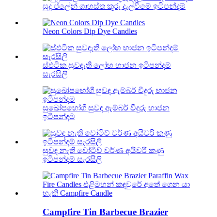
සුදු ප්ලේන් ගෘහස්ත කූරු දැල්වීමේ ඉටිපන්දම්
Neon Colors Dip Dye Candles
ස්ඵටික සුවඳැති ලෝහ භාජන ඉටිපන්දම්
සැරසිලි
සුඛෝපභෝගී සුවඳ ඇම්බර් වීදුරු භාජන
ඉටිපන්දම
සුවඳ නැති වෝටිව් වර්ණ අයිවරි කණු
ඉටිපන්දම් සැරසිලි
Campfire Tin Barbecue Brazier