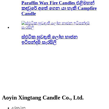
Paraffin Wax Fire Candles එළිමහන්
කඳවුරේ අතේ ගෙන යා හැකි Campfire
Candle
ස්ඵටික සුවඳැති ලෝහ භාජන
ඉටිපන්දම් සැරසිලි
Aoyin Xingtang Candle Co., Ltd.
දුරකථන