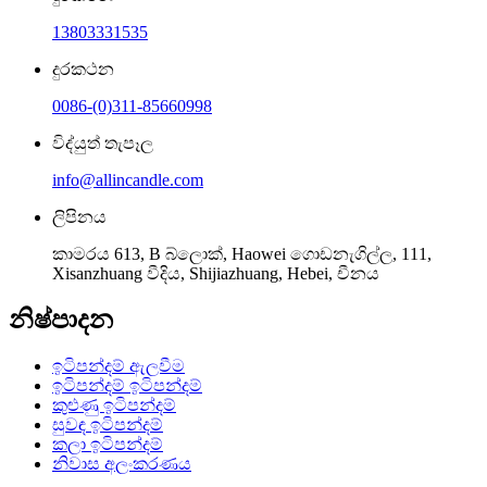
13803331535
දුරකථන
0086-(0)311-85660998
විද්යුත් තැපෑල
info@allincandle.com
ලිපිනය
කාමරය 613, B බ්ලොක්, Haowei ගොඩනැගිල්ල, 111,
Xisanzhuang වීදිය, Shijiazhuang, Hebei, චීනය
නිෂ්පාදන
ඉටිපන්දම් ඇලවීම
ඉටිපන්දම් ඉටිපන්දම්
කුළුණු ඉටිපන්දම්
සුවඳ ඉටිපන්දම්
කලා ඉටිපන්දම්
නිවාස අලංකරණය