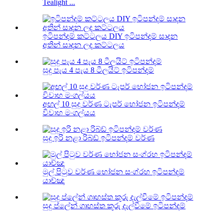
Tealight ...
ඉටිපන්දම් කට්ටලය DIY ඉටිපන්දම් සාදන
අතින් සාදන ලද කට්ටලය
සුදු පැය 4 පැය 8 ටීලයිට් ඉටිපන්දම්
අඟල් 10 සුදු වර්ණ ටැපර් භෝජන ඉටිපන්දම්
විවාහ මංගල්යය
සුදු ඉරි නළා රිබ්ඩ් ඉටිපන්දම් වර්ණ
මුල් පිටුව වර්ණ භෝජන සංග්රහ ඉටිපන්දම්
යාච්ඤා
සුදු ප්ලේන් ගෘහස්ත කූරු දැල්වීමේ ඉටිපන්දම්