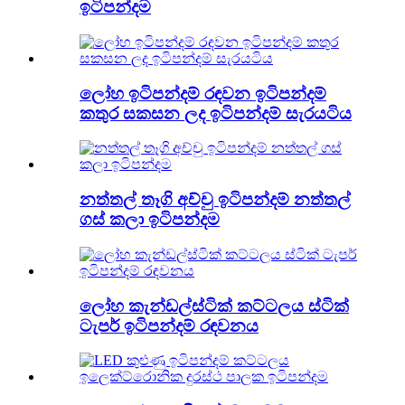
ඉටිපන්දම
ලෝහ ඉටිපන්දම් රඳවන ඉටිපන්දම්
කතුර සකසන ලද ඉටිපන්දම් සැරයටිය
නත්තල් තෑගි අච්චු ඉටිපන්දම් නත්තල්
ගස් කලා ඉටිපන්දම
ලෝහ කැන්ඩල්ස්ටික් කට්ටලය ස්ටික්
ටැපර් ඉටිපන්දම් රඳවනය