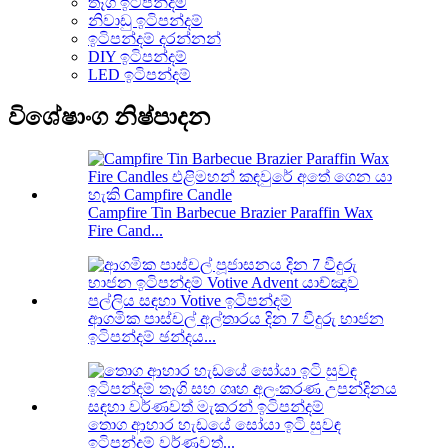
තෑගි ඉටිපන්දම්
නිවාඩු ඉටිපන්දම්
ඉටිපන්දම් දරන්නන්
DIY ඉටිපන්දම්
LED ඉටිපන්දම්
විශේෂාංග නිෂ්පාදන
Campfire Tin Barbecue Brazier Paraffin Wax
Fire Cand...
ආගමික පාස්චල් අල්තාරය දින 7 වීදුරු භාජන
ඉටිපන්දම් ඡන්දය...
තොග ආහාර හැඩයේ සෝයා ඉටි සුවඳ
ඉටිපන්දම් වර්ණවත්...