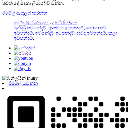
තවත් දේ සඳහා ලියාපදිංචි වන්න.
ඊමේල් ඇතුලත් කරන්න
උණුසුම් නිෂ්පාදන
-
අඩවි සිතියම
කුළුණු ඉටිපන්දම්
,
ආගමික ඉටිපන්දම්
,
සෝයා ඉටි
ඉටිපන්දම්
,
ඉටිපන්දම් ඉටිපන්දම්
,
සුවඳ ඉටිපන්දම්
,
කලා
ඉටිපන්දම්
,
ඊමේල් යවන්න