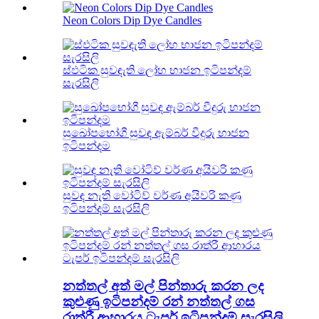
Neon Colors Dip Dye Candles
ස්ඵටික සුවඳැති ලෝහ භාජන ඉටිපන්දම්
සැරසිලි
සුඛෝපභෝගී සුවඳ ඇම්බර් වීදුරු භාජන
ඉටිපන්දම
සුවඳ නැති වෝටිව් වර්ණ අයිවරි කණු
ඉටිපන්දම් සැරසිලි
නත්තල් අත් මල් පින්තාරු කරන ලද
කුළුණු ඉටිපන්දම් රන් නත්තල් ගස
රාත්රී ආහාරය ටැපර් ඉටිපන්දම් සැරසිලි