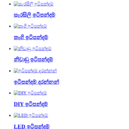
සැරසිලි ඉටිපන්දම්
තෑගි ඉටිපන්දම්
නිවාඩු ඉටිපන්දම්
ඉටිපන්දම් දරන්නන්
DIY ඉටිපන්දම්
LED ඉටිපන්දම්