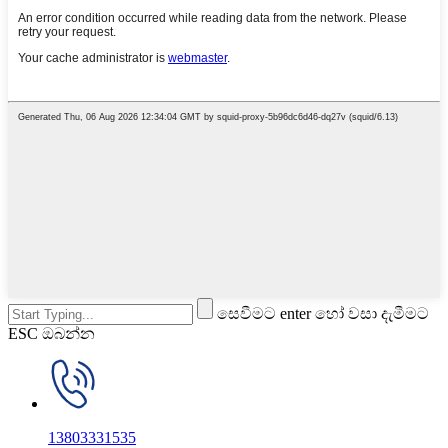
සෙවීමට enter හෝ වසා දැමීමට
ESC ඔබන්න
13803331535