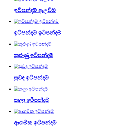
ඉටිපන්දම් ඇලවීම
ඉටිපන්දම් ඉටිපන්දම්
කුළුණු ඉටිපන්දම්
සුවඳ ඉටිපන්දම්
කලා ඉටිපන්දම්
ආගමික ඉටිපන්දම්