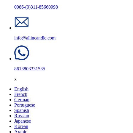
0086-(0)311-85660998
info@allincandle.com
8613803331535
x
English
French
German
Portuguese
Spanish
Russian
Japanese
Korean
Arabic