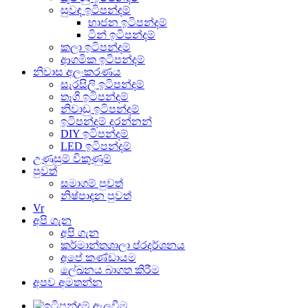
සුවඳ ඉටිපන්දම්
භාජන ඉටිපන්දම්
ටින් ඉටිපන්දම්
කලා ඉටිපන්දම්
ආගමික ඉටිපන්දම්
නිවාස අලංකරණය
සැරසිලි ඉටිපන්දම්
තෑගි ඉටිපන්දම්
නිවාඩු ඉටිපන්දම්
ඉටිපන්දම් දරන්නන්
DIY ඉටිපන්දම්
LED ඉටිපන්දම්
උණුසුම් විකුණුම්
පුවත්
සමාගම් පුවත්
නිෂ්පාදන පුවත්
Vr
අපි ගැන
අපි ගැන
කර්මාන්තශාලා ප්රදර්ශනය
අපේ කණ්ඩායම
ලේඛනය බාගත කිරීම
අපව අමතන්න