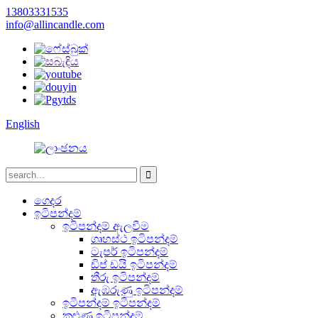
13803331535
info@allincandle.com
English
ගෙදර
ඉටිපන්දම්
ඉටිපන්දම් ඇලවීම
ගෘහස්ථ ඉටිපන්දම්
ටැපර් ඉටිපන්දම්
ඩිප් ඩයි ඉටිපන්දම්
තීරු ඉටිපන්දම්
ඇඹරුණු ඉටිපන්දම්
ඉටිපන්දම් ඉටිපන්දම්
කුළුණු ඉටිපන්දම්