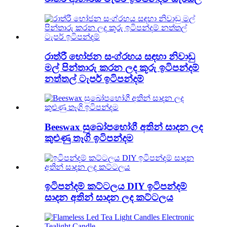
රාත්රී භෝජන සංග්රහය සඳහා නිවාඩු
මල් පින්තාරු කරන ලද කූරු ඉටිපන්දම්
නත්තල් ටැපර් ඉටිපන්දම්
Beeswax සුඛෝපභෝගී අතින් සාදන ලද
කුළුණු තෑගි ඉටිපන්දම
ඉටිපන්දම් කට්ටලය DIY ඉටිපන්දම්
සාදන අතින් සාදන ලද කට්ටලය