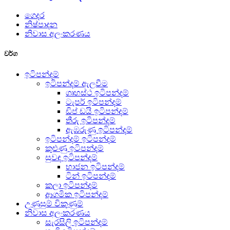
ගෙදර
නිෂ්පාදන
නිවාස අලංකරණය
වර්ග
ඉටිපන්දම්
ඉටිපන්දම් ඇලවීම
ගෘහස්ථ ඉටිපන්දම්
ටැපර් ඉටිපන්දම්
ඩිප් ඩයි ඉටිපන්දම්
තීරු ඉටිපන්දම්
ඇඹරුණු ඉටිපන්දම්
ඉටිපන්දම් ඉටිපන්දම්
කුළුණු ඉටිපන්දම්
සුවඳ ඉටිපන්දම්
භාජන ඉටිපන්දම්
ටින් ඉටිපන්දම්
කලා ඉටිපන්දම්
ආගමික ඉටිපන්දම්
උණුසුම් විකුණුම්
නිවාස අලංකරණය
සැරසිලි ඉටිපන්දම්