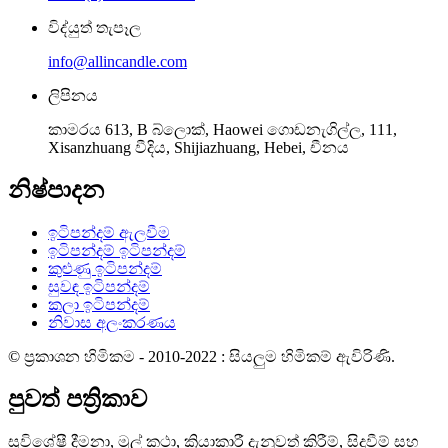
විද්යුත් තැපෑල
info@allincandle.com
ලිපිනය
කාමරය 613, B බ්ලොක්, Haowei ගොඩනැගිල්ල, 111,
Xisanzhuang වීදිය, Shijiazhuang, Hebei, චීනය
නිෂ්පාදන
ඉටිපන්දම් ඇලවීම
ඉටිපන්දම් ඉටිපන්දම්
කුළුණු ඉටිපන්දම්
සුවඳ ඉටිපන්දම්
කලා ඉටිපන්දම්
නිවාස අලංකරණය
© ප්‍රකාශන හිමිකම - 2010-2022 : සියලුම හිමිකම් ඇවිරිණි.
පුවත් පත්‍රිකාව
සුවිශේෂී දීමනා, මුල් කථා, ක්‍රියාකාරී දැනුවත් කිරීම්, සිදුවීම් සහ