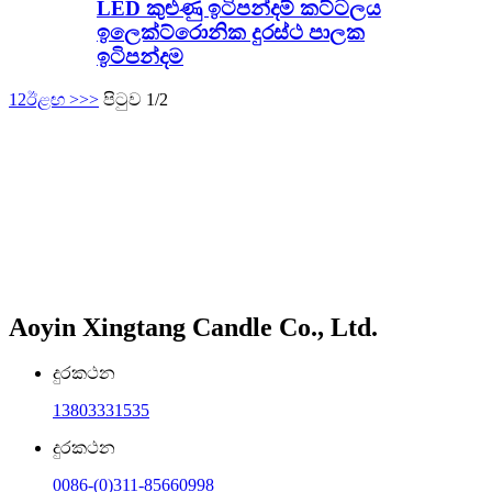
LED කුළුණු ඉටිපන්දම් කට්ටලය
ඉලෙක්ට්රොනික දුරස්ථ පාලක
ඉටිපන්දම
1
2
ඊළඟ >
>>
පිටුව 1/2
Aoyin Xingtang Candle Co., Ltd.
දුරකථන
13803331535
දුරකථන
0086-(0)311-85660998