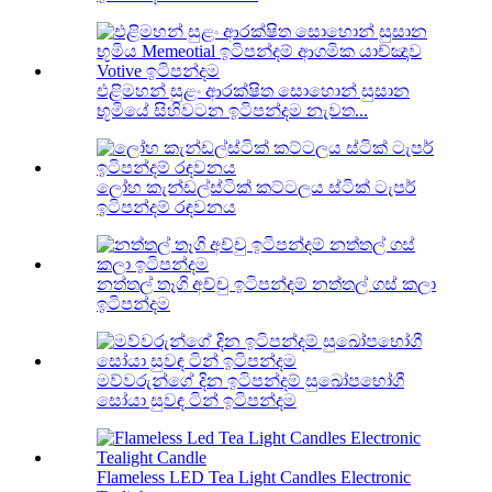
එළිමහන් සුළං ආරක්ෂිත සොහොන් සුසාන
භූමියේ සිහිවටන ඉටිපන්දම නැවත...
ලෝහ කැන්ඩල්ස්ටික් කට්ටලය ස්ටික් ටැපර්
ඉටිපන්දම් රඳවනය
නත්තල් තෑගි අච්චු ඉටිපන්දම් නත්තල් ගස් කලා
ඉටිපන්දම
මව්වරුන්ගේ දින ඉටිපන්දම් සුඛෝපභෝගී
සෝයා සුවඳ ටින් ඉටිපන්දම
Flameless LED Tea Light Candles Electronic