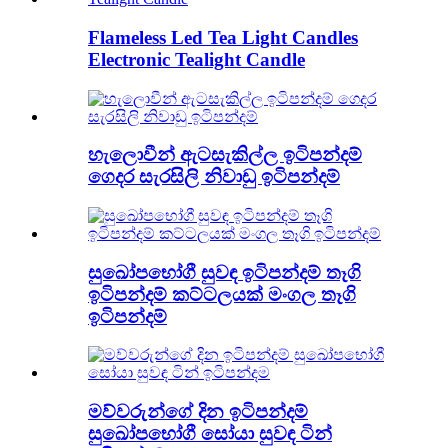
Flameless Led Tea Light Candles
Electronic Tealight Candle
හැලොවීන් ඇටසැකිල්ල ඉටිපන්දම්
ගෙදර සැරසිලි නිවාඩු ඉටිපන්දම්
සුඛෝපභෝගී සුවඳ ඉටිපන්දම් තෑගි
ඉටිපන්දම් කට්ටලයක් මංගල තෑගි
ඉටිපන්දම්
මව්වරුන්ගේ දින ඉටිපන්දම්
සුඛෝපභෝගී සෝයා සුවඳ ටින්