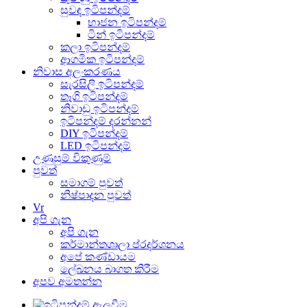
සුවඳ ඉටිපන්දම්
භාජන ඉටිපන්දම්
ටින් ඉටිපන්දම්
කලා ඉටිපන්දම්
ආගමික ඉටිපන්දම්
නිවාස අලංකරණය
සැරසිලි ඉටිපන්දම්
තෑගි ඉටිපන්දම්
නිවාඩු ඉටිපන්දම්
ඉටිපන්දම් දරන්නන්
DIY ඉටිපන්දම්
LED ඉටිපන්දම්
උණුසුම් විකුණුම්
පුවත්
සමාගම් පුවත්
නිෂ්පාදන පුවත්
Vr
අපි ගැන
අපි ගැන
කර්මාන්තශාලා ප්රදර්ශනය
අපේ කණ්ඩායම
ලේඛනය බාගත කිරීම
අපව අමතන්න