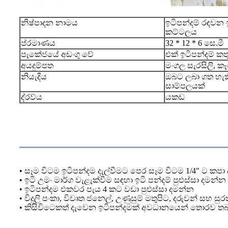
නිෂ්පාදන නාමය
ඉටිපන්දම් රඳවන 
කට්ටලය
ප්රමාණය
32 * 12 * 6 සෙ.මී
පැකේජයේ අඩංගු වේ
එක් ඉටිපන්දම් කත
අයදුම්පත
මංගල සැරසිලි, 
නියැදිය
ඔබට ලබා ගත හැ
සාම්පලයක්
ද්රව්ය
යකඩ
ඉටිපන්දම් රැකවරණය
• සෑම විටම ඉටිපන්දම දැල්වීමට පෙර සෑම විටම 1/4" ට කපා
• ඉටි උමං මාර්ග වැළැක්වීම සඳහා ඉටි පන්දම් පුළුස්සා 
• ඉටිපන්දම එකවර පැය 4 කට වඩා පුළුස්සා දමන්න
• විදුලි පංකා, විවෘත ජනෙල්, උණුසුම් මතුපිට, දරුවන් සහ 
• කිසිවිටෙකත් දැවෙන ඉටිපන්දමක් අවධානයෙන් තොරව ත