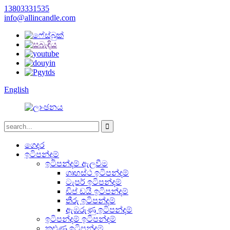
13803331535
info@allincandle.com
English
ගෙදර
ඉටිපන්දම්
ඉටිපන්දම් ඇලවීම
ගෘහස්ථ ඉටිපන්දම්
ටැපර් ඉටිපන්දම්
ඩිප් ඩයි ඉටිපන්දම්
තීරු ඉටිපන්දම්
ඇඹරුණු ඉටිපන්දම්
ඉටිපන්දම් ඉටිපන්දම්
කුළුණු ඉටිපන්දම්