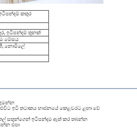
ඉටිපන්දම් කතුර
ුර, ඉටිපන්දම් තුනක්
කෑම මේසය
කි, නොමිලේ
 දමන්න
දමන්න එවිට ඉටි තටාකය භාජනයේ කෙළවරට ළඟා වේ
සුරතල් සතුන්ගෙන් ඉටිපන්දම ඈත් කර තබන්න
බන්න එපා