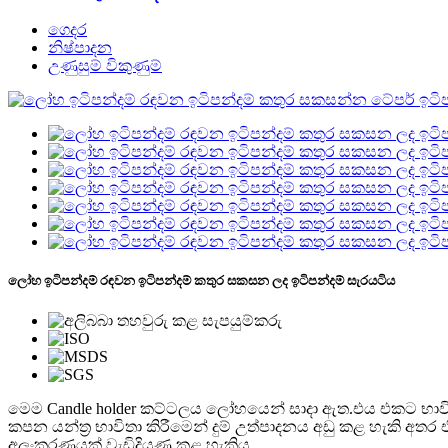
ගෙදර
නිෂ්පාදන
උණුසුම් විකුණුම්
ලෝහ ඉටිපන්දම් රඳවන ඉටිපන්දම් කතුර සකසන ලද ඉටිපන්දම් සැරයටිය
මෙම Candle holder කට්ටලය ලෝහයෙන් සාදා ඇත.එය එකට භාවිතා 
කපන යන්ත්‍ර භාවිතා කිරීමෙන් දුම් උත්පාදනය අඩු කළ හැකි අතර 
අලංකරණයක් වැඩිදියුණු කළ හැකිය.