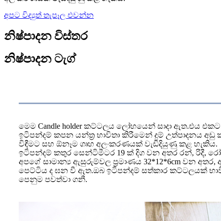
අපට විද්‍යුත් තැපෑල එවන්න
නිෂ්පාදන විස්තර
නිෂ්පාදන ටැග්
නිෂ්පාදනය විස්තරය
මෙම Candle holder කට්ටලය ලෝහයෙන් සාදා ඇත.එය එකට භාව
ඉටිපන්දම් කපන යන්ත්‍ර භාවිතා කිරීමෙන් දුම් උත්පාදනය අඩු
විඳීමට සහ ඕනෑම ගෘහ අලංකරණයක් වැඩිදියුණු කළ හැකිය.
ඉටිපන්දම් කතුර සෙන්ටිමීටර 19 ක් දිග වන අතර රන්, රි
අපගේ සාමාන්‍ය ඇසුරුම්වල ප්‍රමාණය 32*12*6cm වන අතර,
පෙට්ටිය ද ඝන වී ඇත.
ඔබ ඉටිපන්දම් සත්කාර කට්ටලයක් භා
පෙනුම පවත්වා ගනී.