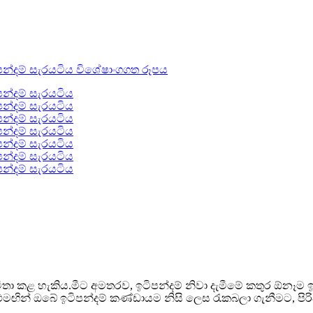
කළ හැකිය.මීට අමතරව, ඉටිපන්දම් නිවා දැමීමේ කතුර ඕනෑම ඉටිපන
එමඟින් ඔබේ ඉටිපන්දම් කණ්ඩායම නිසි ලෙස රැකබලා ගැනීමට, පිරිසි