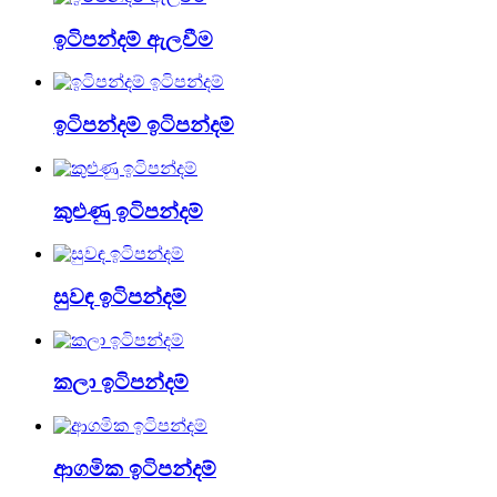
ඉටිපන්දම් ඇලවීම
ඉටිපන්දම් ඉටිපන්දම්
කුළුණු ඉටිපන්දම්
සුවඳ ඉටිපන්දම්
කලා ඉටිපන්දම්
ආගමික ඉටිපන්දම්