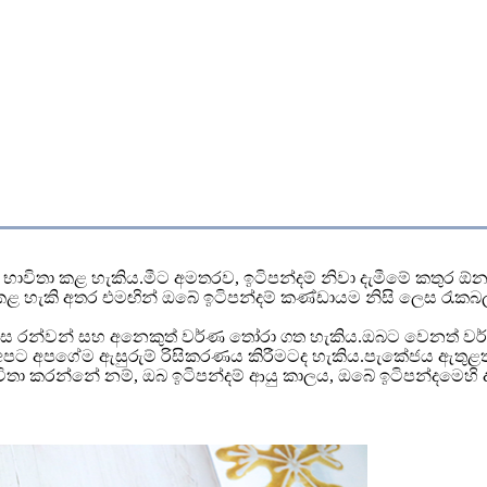
ිතා කළ හැකිය.මීට අමතරව, ඉටිපන්දම් නිවා දැමීමේ කතුර ඕනෑම ඉ
 කළ හැකි අතර එමඟින් ඔබේ ඉටිපන්දම් කණ්ඩායම නිසි ලෙස රැකබලා ගැ
දී, රෝස රන්වන් සහ අනෙකුත් වර්ණ තෝරා ගත හැකිය.ඔබට වෙනත් ව
 අපට අපගේම ඇසුරුම් රිසිකරණය කිරීමටද හැකිය.පැකේජය ඇතුළත 
විතා කරන්නේ නම්, ඔබ ඉටිපන්දම් ආයු කාලය, ඔබේ ඉටිපන්දමෙහි