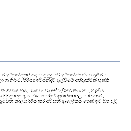
ටිපන්දමක් සඳහා සුදුසු වේ.ඉටිපන්දම් නිවා දැමීමට
නීමට, පිරිසිදු ඉටිපන්දම් දැල්වීමේ අත්දැකීමක් භුක්ති
ර්ණ අවශ්‍ය නම්, ඔබට ඒවා අභිරුචිකරණය කළ හැකිය.
බුබුලු කපු ඇත, එය හොඳින් ආරක්ෂා කළ හැකි අතර,
 දැවෙන කාලය දීර්ඝ කර අවසන් ආලෝකය තෙක් ඉටි ඔප දැමූ