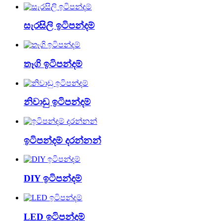
සැරසිලි ඉටිපන්දම්
තෑගි ඉටිපන්දම්
නිවාඩු ඉටිපන්දම්
ඉටිපන්දම් දරන්නන්
DIY ඉටිපන්දම්
LED ඉටිපන්දම්