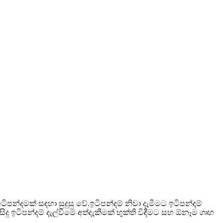
්දමක් සඳහා සුදුසු වේ.ඉටිපන්දම් නිවා දැමීමට ඉටිපන්දම්
දු ඉටිපන්දම් දැල්වීමේ අත්දැකීමක් භුක්ති විඳීමට සහ ඕනෑම ගෘහ