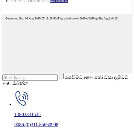
සෙවීමට enter හෝ වසා දැමීමට
ESC ඔබන්න
13803331535
0086-(0)311-85660998