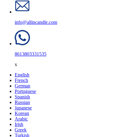
info@allincandle.com
8613803331535
x
English
French
German
Portuguese
Spanish
Russian
Japanese
Korean
Arabic
Irish
Greek
Turkish