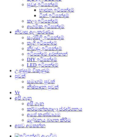
සුවඳ ඉටිපන්දම්
භාජන ඉටිපන්දම්
ටින් ඉටිපන්දම්
කලා ඉටිපන්දම්
ආගමික ඉටිපන්දම්
නිවාස අලංකරණය
සැරසිලි ඉටිපන්දම්
තෑගි ඉටිපන්දම්
නිවාඩු ඉටිපන්දම්
ඉටිපන්දම් දරන්නන්
DIY ඉටිපන්දම්
LED ඉටිපන්දම්
උණුසුම් විකුණුම්
පුවත්
සමාගම් පුවත්
නිෂ්පාදන පුවත්
Vr
අපි ගැන
අපි ගැන
කර්මාන්තශාලා ප්රදර්ශනය
අපේ කණ්ඩායම
ලේඛනය බාගත කිරීම
අපව අමතන්න