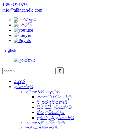
13803331535
info@allincandle.com
English
ගෙදර
ඉටිපන්දම්
ඉටිපන්දම් ඇලවීම
ගෘහස්ථ ඉටිපන්දම්
ටැපර් ඉටිපන්දම්
ඩිප් ඩයි ඉටිපන්දම්
තීරු ඉටිපන්දම්
ඇඹරුණු ඉටිපන්දම්
ඉටිපන්දම් ඉටිපන්දම්
කුළුණු ඉටිපන්දම්