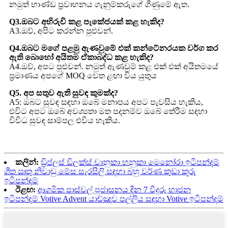
නමුත් භාණ්ඩ ප්‍රවාහනය ගැනුම්කරුගේ ගිණුමේ ඇත.
Q3.ඔබට අභිරුචි කළ පැකේජයක් කළ හැකිද?
A3.ඔව්, අපිට කරන්න පුළුවන්.
Q4.ඔබට මගේ පළමු ඇණවුමේ එක් කන්ටේනරයක වර්ග කර
ඇති බොහෝ අයිතම ඒකාබද්ධ කළ හැකිද?
A4.ඔව්, අපට පුළුවන්. නමුත් ඇණවුම් කළ එක් එක් අයිතමයේ
ප්‍රමාණය අපගේ MOQ වෙත ළඟා විය යුතුය
Q5. අප සතුව ඇති සුවඳ කුමක්ද?
A5: ඔබට සුවඳ සඳහා ඔබේ මනාපය අපට පැවසිය හැකිය,
එවිට අපට ඔබේ අවශ්‍යතා මත පදනම්ව ඔබේ තේරීම සඳහා
විවිධ සුවඳ සාම්පල එවිය හැකිය.
කලින්:
ඩ්‍රිප්ලස් ඩිලක්ස් චානුකා හනුකා මෙනෝරා ඉටිපන්දම්
ශීත ඍතු නිවාඩු මේස සැරසිලි සඳහා බහු වර්ණ කුඩා කූරු
ඉටිපන්දම්
ඊළඟ:
ආගමික පාස්චල් පූජාසනය දින 7 වීදුරු භාජන
ඉටිපන්දම් Votive Advent යාච්ඤාව පල්ලිය සඳහා Votive ඉටිපන්දම්