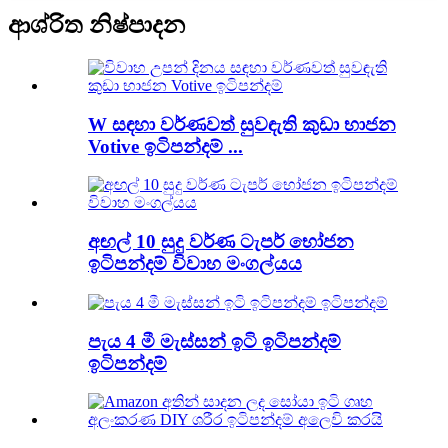
ආශ්රිත නිෂ්පාදන
W සඳහා වර්ණවත් සුවඳැති කුඩා භාජන
Votive ඉටිපන්දම් ...
අඟල් 10 සුදු වර්ණ ටැපර් භෝජන
ඉටිපන්දම් විවාහ මංගල්යය
පැය 4 මී මැස්සන් ඉටි ඉටිපන්දම්
ඉටිපන්දම්