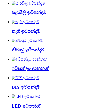
සැරසිලි ඉටිපන්දම්
තෑගි ඉටිපන්දම්
නිවාඩු ඉටිපන්දම්
ඉටිපන්දම් දරන්නන්
DIY ඉටිපන්දම්
LED ඉටිපන්දම්