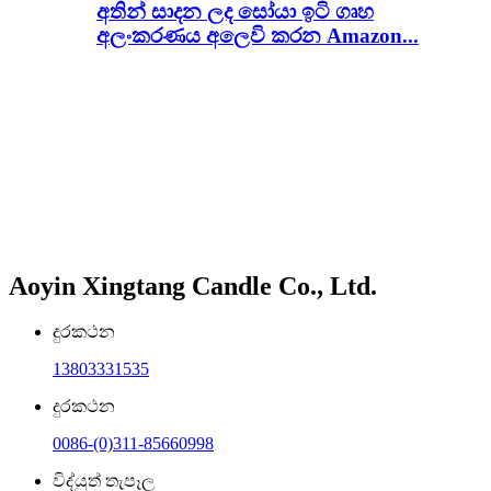
අතින් සාදන ලද සෝයා ඉටි ගෘහ
අලංකරණය අලෙවි කරන Amazon...
Aoyin Xingtang Candle Co., Ltd.
දුරකථන
13803331535
දුරකථන
0086-(0)311-85660998
විද්යුත් තැපෑල