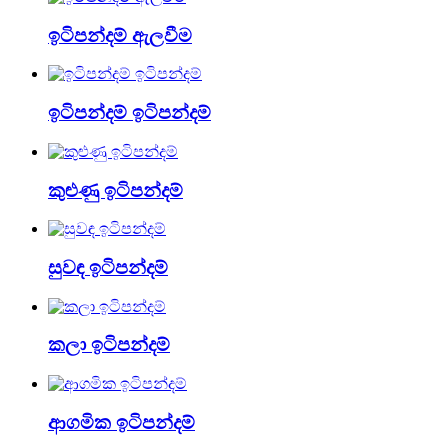
ඉටිපන්දම් ඇලවීම
ඉටිපන්දම් ඉටිපන්දම්
කුළුණු ඉටිපන්දම්
සුවඳ ඉටිපන්දම්
කලා ඉටිපන්දම්
ආගමික ඉටිපන්දම්