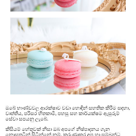
ඔබේ භාණ්ඩවල ආරක්ෂාව වඩා හොඳින් සහතික කිරීම සඳහා,
වෘත්තීය, පරිසර හිතකාමී, පහසු සහ කාර්යක්ෂම ඇසුරුම්
සේවා සපයනු ලැබේ.
කිසියම් හේතුවක් නිසා ඔබ අපගේ නිෂ්පාදනය ගැන
නොසතුටින් සිටින්නේ නම්, කරුණාකර අප හා සම්බන්ධ