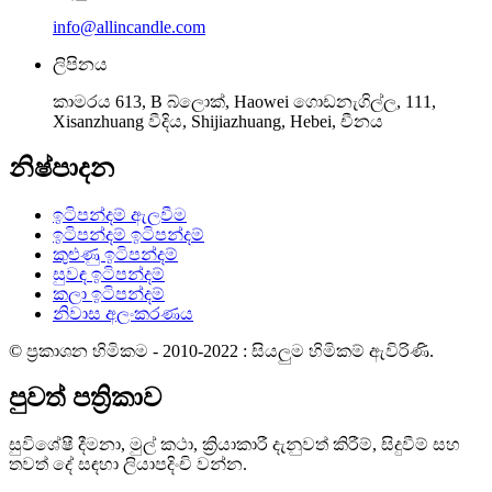
info@allincandle.com
ලිපිනය
කාමරය 613, B බ්ලොක්, Haowei ගොඩනැගිල්ල, 111,
Xisanzhuang වීදිය, Shijiazhuang, Hebei, චීනය
නිෂ්පාදන
ඉටිපන්දම් ඇලවීම
ඉටිපන්දම් ඉටිපන්දම්
කුළුණු ඉටිපන්දම්
සුවඳ ඉටිපන්දම්
කලා ඉටිපන්දම්
නිවාස අලංකරණය
© ප්‍රකාශන හිමිකම - 2010-2022 : සියලුම හිමිකම් ඇවිරිණි.
පුවත් පත්‍රිකාව
සුවිශේෂී දීමනා, මුල් කථා, ක්‍රියාකාරී දැනුවත් කිරීම්, සිදුවීම් සහ
තවත් දේ සඳහා ලියාපදිංචි වන්න.