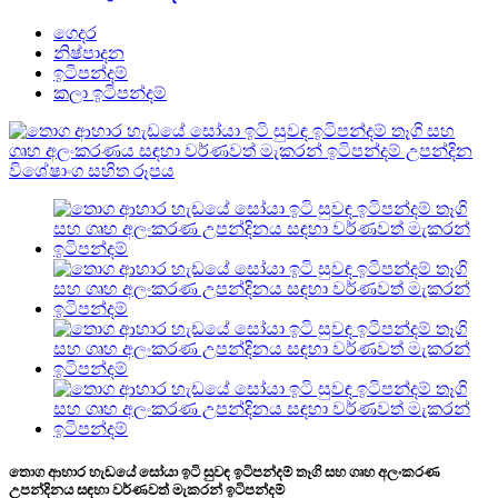
ගෙදර
නිෂ්පාදන
ඉටිපන්දම්
කලා ඉටිපන්දම්
තොග ආහාර හැඩයේ සෝයා ඉටි සුවඳ ඉටිපන්දම් තෑගි සහ ගෘහ අලංකරණ
උපන්දිනය සඳහා වර්ණවත් මැකරන් ඉටිපන්දම්