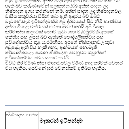
සෑම ඉටිපන්දමක්ම අතින් සාදා ඇති අතර තරමක් වෙනස් විය
හැකි බව කරුණාවෙන් සලකන්න.ඔබ අතින් සාදන ලද
නිෂ්පාදන අගය කරන්නේ නම්, අතින් සාදන ලද නිෂ්පාදනවල
වාසිය කතුවරයා විසින් තබා ඇති ආදරය බව ඔබට
වැටහේ.සෑම ඉටිපන්දමක්ම අමු ද්රව්යයේ සිට නිමි භාණ්ඩය
දක්වා විශාල චක්රයක් හරහා ගමන් කරයි.අපි විශාල
කර්මාන්ත ශාලාවක් නොව කුඩා ගෘහ වැඩමුළුවකි.අපගේ
ශක්තිය සහ උසස් බව ඇත්තේ පෞද්ගලිකත්වය සහ
සුවිශේෂත්වය තුළ ය.එමනිසා, අපගේ නිෂ්පාදනවල කුඩා
අඩුපාඩු ඇති විය හැකි අතර, ආත්මයක් නොමැති
කර්මාන්තශාලා සමාන නිෂ්පාදන වෙනුවට ඔවුන්ගේ
සුවිශේෂත්වය මෙය සනාථ කරයි.
විවිධ තිර වර්ණ නිසා ඡායාරූපවල වර්ණ නාද තරමක් වෙනස්
විය හැකිය, සෙවනේ සුළු වෙනස්කම් ද තිබිය හැකිය.
තෘප්තිමත් වීම
නිෂ්පාදන නාමය
මැකරන් ඉටිපන්දම්