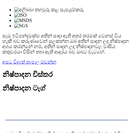
සෑම ඉටිපන්දමක්ම අතින් සාදා ඇති අතර තරමක් වෙනස් විය
හැකි බව කරුණාවෙන් සලකන්න.ඔබ අතින් සාදන ලද නිෂ්පාදන
අගය කරන්නේ නම්, අතින් සාදන ලද නිෂ්පාදනවල වාසිය
කතුවරයා විසින් තබා ඇති ආදරය බව ඔබට වැටහේ.
අපට විද්‍යුත් තැපෑල එවන්න
නිෂ්පාදන විස්තර
නිෂ්පාදන ටැග්
නිෂ්පාදනය විස්තරය