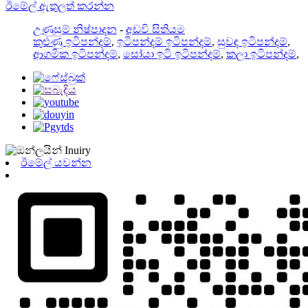
ඊමේල් ඇතුලත් කරන්න
උණුසුම් නිෂ්පාදන
-
අඩවි සිතියම
කුළුණු ඉටිපන්දම්
,
ඉටිපන්දම් ඉටිපන්දම්
,
සුවඳ ඉටිපන්දම්
,
ආගමික ඉටිපන්දම්
,
සෝයා ඉටි ඉටිපන්දම්
,
කලා ඉටිපන්දම්
,
ඊමේල් යවන්න