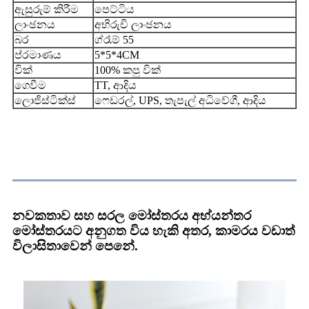
ඇසුරුම් කිරීම
පෙට්ටිය
ලාංඡනය
අභිරුචි ලාංඡනය
බර
ග්රෑම් 55
ප්රමාණය
5*5*4CM
වික්
100% කපු වික්
ගෙවීම
TT, ආදිය
ලොජිස්ටික්ස්
ෆෙඩරල්, UPS, තැපැල් අධිවේගී, ආදිය
අයදුම්පත
නවකතාව සහ සරල මෝස්තරය අභ්යන්තර
මෝස්තරයට අනුගත විය හැකි අතර, කාමරය වඩාත්
විලාසිතාවෙන් පෙනේ.