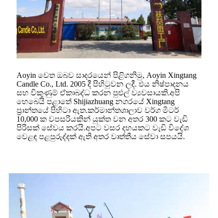
Aoyin වෙත ඔබව සාදරයෙන් පිළිගනිමු, Aoyin Xingtang
Candle Co., Ltd. 2005 දී පිහිටුවන ලදී. එය නිෂ්පාදනය
සහ විකුණුම් ඒකාබද්ධ කරන පුළුල් ව්‍යවසායකි.අපි
හෙබෙයි පළාතේ Shijiazhuang නගරයේ Xingtang
ප්‍රාන්තයේ පිහිටා ඇත.කර්මාන්තශාලාව වර්ග මීටර්
10,000 ක වපසරියකින් යුක්ත වන අතර 300 කට වැඩි
පිරිසක් සේවය කරයි.අපට වසර දහයකට වැඩි විදේශ
වෙළඳ පළපුරුද්දක් ඇති අතර වෘත්තීය සේවා සපයයි.