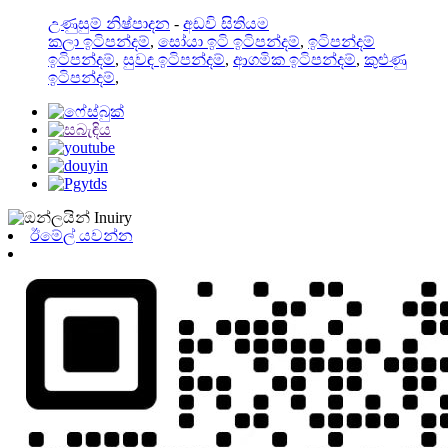
උණුසුම් නිෂ්පාදන
-
අඩවි සිතියම
කලා ඉටිපන්දම්
,
සෝයා ඉටි ඉටිපන්දම්
,
ඉටිපන්දම්
ඉටිපන්දම්
,
සුවඳ ඉටිපන්දම්
,
ආගමික ඉටිපන්දම්
,
කුළුණු
ඉටිපන්දම්
,
ඊමේල් යවන්න