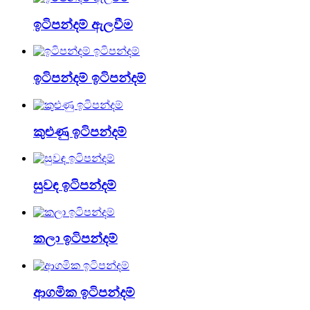
ඉටිපන්දම් ඇලවීම
ඉටිපන්දම් ඉටිපන්දම්
කුළුණු ඉටිපන්දම්
සුවඳ ඉටිපන්දම්
කලා ඉටිපන්දම්
ආගමික ඉටිපන්දම්