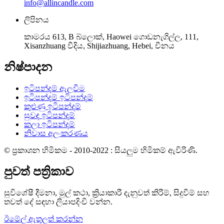
info@allincandle.com
ලිපිනය
කාමරය 613, B බ්ලොක්, Haowei ගොඩනැගිල්ල, 111,
Xisanzhuang වීදිය, Shijiazhuang, Hebei, චීනය
නිෂ්පාදන
ඉටිපන්දම් ඇලවීම
ඉටිපන්දම් ඉටිපන්දම්
කුළුණු ඉටිපන්දම්
සුවඳ ඉටිපන්දම්
කලා ඉටිපන්දම්
නිවාස අලංකරණය
© ප්‍රකාශන හිමිකම - 2010-2022 : සියලුම හිමිකම් ඇවිරිණි.
පුවත් පත්‍රිකාව
සුවිශේෂී දීමනා, මුල් කථා, ක්‍රියාකාරී දැනුවත් කිරීම්, සිදුවීම් සහ
තවත් දේ සඳහා ලියාපදිංචි වන්න.
ඊමේල් ඇතුලත් කරන්න