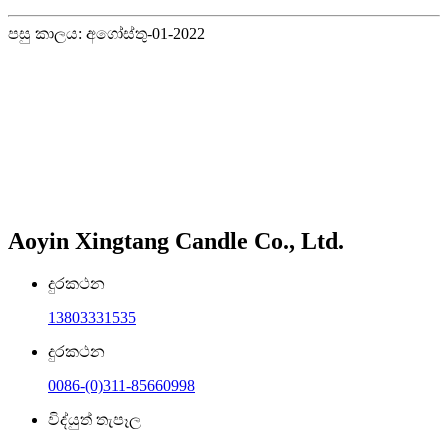
පසු කාලය: අගෝස්තු-01-2022
Aoyin Xingtang Candle Co., Ltd.
දුරකථන
13803331535
දුරකථන
0086-(0)311-85660998
විද්යුත් තැපෑල