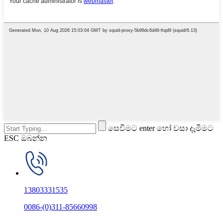
සෙවීමට enter හෝ වසා දැමීමට
ESC ඔබන්න
13803331535
0086-(0)311-85660998