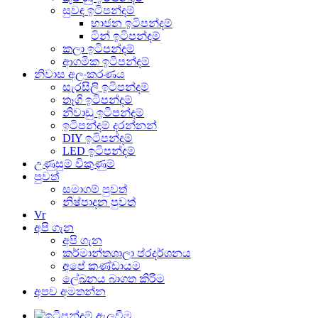
සුවඳ ඉටිපන්දම්
භාජන ඉටිපන්දම්
ටින් ඉටිපන්දම්
කලා ඉටිපන්දම්
ආගමික ඉටිපන්දම්
නිවාස අලංකරණය
සැරසිලි ඉටිපන්දම්
තෑගි ඉටිපන්දම්
නිවාඩු ඉටිපන්දම්
ඉටිපන්දම් දරන්නන්
DIY ඉටිපන්දම්
LED ඉටිපන්දම්
උණුසුම් විකුණුම්
පුවත්
සමාගම් පුවත්
නිෂ්පාදන පුවත්
Vr
අපි ගැන
අපි ගැන
කර්මාන්තශාලා ප්රදර්ශනය
අපේ කණ්ඩායම
ලේඛනය බාගත කිරීම
අපව අමතන්න