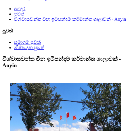
ගෙදර
පුවත්
විශ්වාසවන්ත චීන ඉටිපන්දම් කර්මාන්ත ශාලාවක් - Aoyin
පුවත්
සමාගම් පුවත්
නිෂ්පාදන පුවත්
විශ්වාසවන්ත චීන ඉටිපන්දම් කර්මාන්ත ශාලාවක් -
Aoyin