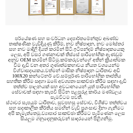
පර්යේෂණ සහ සංවර්ධන දෙපාර්තමේන්තුව අඛණ්ඩ
තාක්ෂණික වැඩිදියුණු කිරීම්, නව නිෂ්පාදන, නව මෝස්තර
සහ නව මාදිලි දියත් කරමින් සිටී.ඉටිපන්දම් නිෂ්පාදකයෙකු
ලෙස, අපි වසර ගණනාවක් තිස්සේ පාරිභෝගික ඇණවුම්
අනුව OEM කරමින් සිටිමු.කම්කරුවන්ගේ අතින් ක්‍රියාත්මක
වීම දැඩි වන අතර ගුණාත්මකභාවය නියත වශයෙන්ම
විශ්වාසදායකය.වත්මන් මාසික නිෂ්පාදන ධාරිතාව අඩි
100X20 කන්ටේනර් වේ.සම්පූර්ණ පාරිභෝගික තෘප්තිය
සහතික කිරීම සඳහා ඔබේ අවශ්‍යතා සාකච්ඡා කිරීම සඳහා දැඩි
තත්ත්ව පාලනයක් සහ අවධානයෙන් යුත් පාරිභෝගික
සේවාවක් සඳහා කැපවී සිටින පළපුරුදු කාර්ය මණ්ඩලය
සැමවිටම පවතී.
ස්ථාවර සැපයුම් ධාරිතාව, සුවපහසු සේවාව, විශිෂ්ට තත්ත්වය
සහ සදාකාලික කීර්තිය සමඟින් වැඩි ප්‍රශංසාව දිනා ගැනීමට
අපි කැමැත්තෙමු.ව්‍යාපාර සාකච්ඡා කිරීමට පැමිණෙන ලෙස
සියලුම ගනුදෙනුකරුවන් සාදරයෙන් පිළිගනිමු.