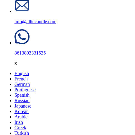
info@allincandle.com
8613803331535
x
English
French
German
Portuguese
Spanish
Russian
Japanese
Korean
Arabic
Irish
Greek
Turkish