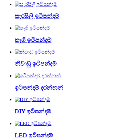
සැරසිලි ඉටිපන්දම්
තෑගි ඉටිපන්දම්
නිවාඩු ඉටිපන්දම්
ඉටිපන්දම් දරන්නන්
DIY ඉටිපන්දම්
LED ඉටිපන්දම්