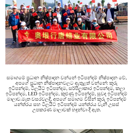
සමාගමේ ප්‍රධාන නිෂ්පාදන වන්නේ ඉටිපන්දම් නිෂ්පාදන වේ,
අපගේ ප්‍රධාන නිෂ්පාදනවලට ඇතුළත් වන්නේ: කූරු
ඉටිපන්දම්, ටීලයිට් ඉටිපන්දම, සර්පිලාකාර ඉටිපන්දම, කලා
ඉටිපන්දම, LED ඉටිපන්දම, කුළුණු ඉටිපන්දම්, සුවඳ ඉටිපන්දම්
මාලාව.මෑත වසරවලදී, අපගේ සමාගම විසින් කූරු ඉටිපන්දම්
යන්ත්රය සහ ටීලයිට් ඉටිපන්දම් යන්ත්රය වැනි උසස්
උපකරණ මාලාවක් හඳුන්වා දී ඇත.