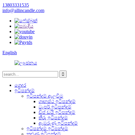
13803331535
info@allincandle.com
English
ගෙදර
ඉටිපන්දම්
ඉටිපන්දම් ඇලවීම
ගෘහස්ථ ඉටිපන්දම්
ටැපර් ඉටිපන්දම්
ඩිප් ඩයි ඉටිපන්දම්
තීරු ඉටිපන්දම්
ඇඹරුණු ඉටිපන්දම්
ඉටිපන්දම් ඉටිපන්දම්
කුළුණු ඉටිපන්දම්