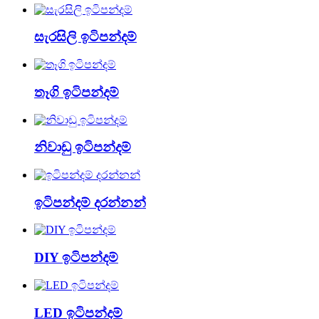
සැරසිලි ඉටිපන්දම්
තෑගි ඉටිපන්දම්
නිවාඩු ඉටිපන්දම්
ඉටිපන්දම් දරන්නන්
DIY ඉටිපන්දම්
LED ඉටිපන්දම්