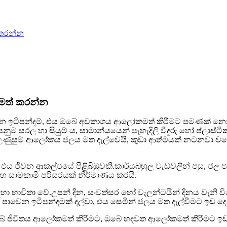
 කරන්න
කමත් කරන්න
ලය පාවෙන ඉටිපන්දම්, එය ඔබේ අවකාශය ආලෝකමත් කිරීමට පමණක
ුම සරල හා සියුම් ය, සාමාන්යයෙන් පැහැදිලි වීදුරු හෝ ප්ලාස්
විට, උණුසුම් ආලෝකය ජලය මත දැල්වෙයි, කුඩා ආත්මයක් නටනව
වන ආකල්පයේ පිළිබිඹුවකි.කාර්යබහුල වැඩවලින් පසු, ජල පා
සහ සාමකාමී පරිසරයක් නිර්මාණය කරයි.
භාවිතා වේ.උපන් දින, සංවත්සර හෝ වැලන්ටයින් දිනය වැනි ව
 ජල පාවෙන ඉටිපන්දමක් දල්වා, එය සෙමින් ජලය මත දැල්වීමට ඉඩ 
බේ ජීවිතය ආලෝකමත් කිරීමට, ඔබේ හදවත ආලෝකමත් කිරීමට ඉඩ ද