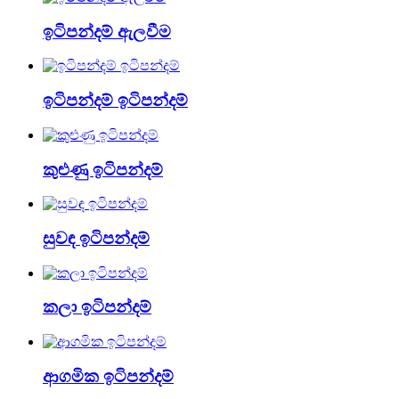
ඉටිපන්දම් ඇලවීම
ඉටිපන්දම් ඉටිපන්දම්
කුළුණු ඉටිපන්දම්
සුවඳ ඉටිපන්දම්
කලා ඉටිපන්දම්
ආගමික ඉටිපන්දම්