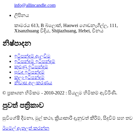
info@allincandle.com
ලිපිනය
කාමරය 613, B බ්ලොක්, Haowei ගොඩනැගිල්ල, 111,
Xisanzhuang වීදිය, Shijiazhuang, Hebei, චීනය
නිෂ්පාදන
ඉටිපන්දම් ඇලවීම
ඉටිපන්දම් ඉටිපන්දම්
කුළුණු ඉටිපන්දම්
සුවඳ ඉටිපන්දම්
කලා ඉටිපන්දම්
නිවාස අලංකරණය
© ප්‍රකාශන හිමිකම - 2010-2022 : සියලුම හිමිකම් ඇවිරිණි.
පුවත් පත්‍රිකාව
සුවිශේෂී දීමනා, මුල් කථා, ක්‍රියාකාරී දැනුවත් කිරීම්, සිදුවීම් සහ 
ඊමේල් ඇතුලත් කරන්න