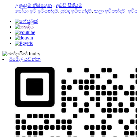
උණුසුම් නිෂ්පාදන
-
අඩවි සිතියම
සෝයා ඉටි ඉටිපන්දම්
,
සුවඳ ඉටිපන්දම්
,
කලා ඉටිපන්දම්
,
ඉටිප
ඊමේල් යවන්න