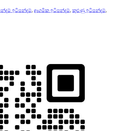
න්දම් ඉටිපන්දම්
,
ආගමික ඉටිපන්දම්
,
කුළුණු ඉටිපන්දම්
,