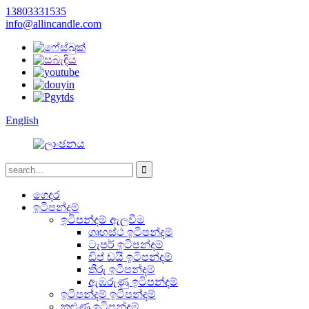
13803331535
info@allincandle.com
English
ගෙදර
ඉටිපන්දම්
ඉටිපන්දම් ඇලවීම
ගෘහස්ථ ඉටිපන්දම්
ටැපර් ඉටිපන්දම්
ඩිප් ඩයි ඉටිපන්දම්
තීරු ඉටිපන්දම්
ඇඹරුණු ඉටිපන්දම්
ඉටිපන්දම් ඉටිපන්දම්
කුළුණු ඉටිපන්දම්