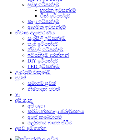
සුවඳ ඉටිපන්දම්
භාජන ඉටිපන්දම්
ටින් ඉටිපන්දම්
කලා ඉටිපන්දම්
ආගමික ඉටිපන්දම්
නිවාස අලංකරණය
සැරසිලි ඉටිපන්දම්
තෑගි ඉටිපන්දම්
නිවාඩු ඉටිපන්දම්
ඉටිපන්දම් දරන්නන්
DIY ඉටිපන්දම්
LED ඉටිපන්දම්
උණුසුම් විකුණුම්
පුවත්
සමාගම් පුවත්
නිෂ්පාදන පුවත්
Vr
අපි ගැන
අපි ගැන
කර්මාන්තශාලා ප්රදර්ශනය
අපේ කණ්ඩායම
ලේඛනය බාගත කිරීම
අපව අමතන්න