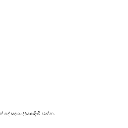
තවත් දේ සඳහා ලියාපදිංචි වන්න.