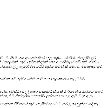
් නොව, ඔබේ මනස ආලෝකමත් කළ හැකිය.වෝටර් ෆ්ලෝට් ඉටි
ටික් බහාලුමක්, කුඩා ඉටිපන්දමක් සහ ඇරෝමැටෙරපි අත්යවශ්ය
ා වගේ.සැහැල්ලු ඇරෝමැටෙරපි හුස්ම පමණක් නොව, සොබාදහමේ
වෙන ඉටි දල්වා මෙම සාමය හා අලංකාරය තුළ ඔබම
ිශේෂ අවස්ථා වලදී ආදර වාතාවරණයක් නිර්මාණය කිරීමට ඔබට
දෙන්න, එම පින්තූරය කෙතරම් ලස්සන හා උණුසුම් වනු ඇත.
ෙන්න.ජීවිතයේ කුඩා ආශීර්වාද මෙම සරල හා සුන්දර දේ තුළ