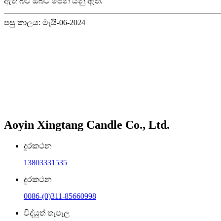
ඇති බව ඔබට පෙනී යනු ඇත.
පසු කාලය: මැයි-06-2024
Aoyin Xingtang Candle Co., Ltd.
දුරකථන
13803331535
දුරකථන
0086-(0)311-85660998
විද්යුත් තැපෑල