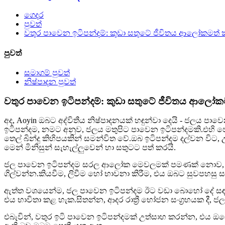
ගෙදර
පුවත්
වතුර පාවෙන ඉටිපන්දම්: කුඩා සතුටේ ජීවිතය ආලෝකමත්
පුවත්
සමාගම් පුවත්
නිෂ්පාදන පුවත්
වතුර පාවෙන ඉටිපන්දම්: කුඩා සතුටේ ජීවිතය ආලෝ
අද, Aoyin ඔබට අද්විතීය නිෂ්පාදනයක් හඳුන්වා දෙයි - ජ
ඉටිපන්දම, නමට අනුව, ජලය මතුපිට පාවෙන ඉටිපන්දමකි.එහි පෙන
තෙල් බින්දු කිහිපයකින් සමන්විත වේ.ඔබ ඉටිපන්දම දල්වන 
මෙන් මිනිසුන් සැහැල්ලුවෙන් හා සතුටට පත් කරයි.
ජල පාවෙන ඉටිපන්දම සරල ආලෝක මෙවලමක් පමණක් නොව, එය ජී
ගිල්වන්න.කියවීම, ලිවීම හෝ භාවනා කිරීම, එය ඔබට සුවපහසු 
ඇත්ත වශයෙන්ම, ජල පාවෙන ඉටිපන්දම ඊට වඩා බොහෝ දේ සඳහා 
එය භාවිතා කළ හැක.සිතන්න, ආදර රාත්‍රී භෝජන සංග්‍රහයක දී,
එබැවින්, වතුර ඉටි පාවෙන ඉටිපන්දමක් උත්සාහ කරන්න, එය ඔ