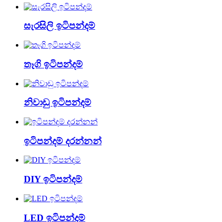
සැරසිලි ඉටිපන්දම්
තෑගි ඉටිපන්දම්
නිවාඩු ඉටිපන්දම්
ඉටිපන්දම් දරන්නන්
DIY ඉටිපන්දම්
LED ඉටිපන්දම්