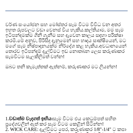
නිති අසන පැණ
වර්ණ සංයෝජන සහ මෝස්තර සෑම විටම විවිධ වන අතර
ඉහත රූපවලට වඩා වෙනස් විය හැකිය.කල්තියාම, මම සෑම
ඉටිපන්දමක්ම ගිනි ගැනීම සහ දැවෙන කාලය සඳහා පරීක්ෂා
කරමි.මේ අනුව, පිරිසිදු දැනුමෙන් සහ හෘදය සාක්ෂියෙන්, මට
මගේ සෑම නිෂ්පාදනයක්ම නිර්දේශ කළ හැකිය.අවධානයෙන්
තොරව ඉටිපන්දම් දැල්වීමට ඉඩ නොතබන ලෙස කරුණාකර
සැමවිටම සැලකිලිමත් වන්න!
ඔබට තනි කැමැත්තක් ඇත්නම්, කරුණාකර මට ලියන්න!
දැවෙන උපදෙස්
1.
වඩාත්ම වැදගත් ඉඟිය:
සෑම විටම එය කෙටුම්පත් සහිත
ප්‍රදේශවලින් ඈත් කර සෑම විටම කෙළින් සිටින්න!
2. WICK CARE: දැල්වීමට පෙර, කරුණාකර 1/8"-1/4" ට කපා