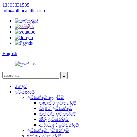
13803331535
info@allincandle.com
English
ගෙදර
ඉටිපන්දම්
ඉටිපන්දම් ඇලවීම
ගෘහස්ථ ඉටිපන්දම්
ටැපර් ඉටිපන්දම්
ඩිප් ඩයි ඉටිපන්දම්
තීරු ඉටිපන්දම්
ඇඹරුණු ඉටිපන්දම්
ඉටිපන්දම් ඉටිපන්දම්
කුළුණු ඉටිපන්දම්