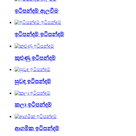
ඉටිපන්දම් ඇලවීම
ඉටිපන්දම් ඉටිපන්දම්
කුළුණු ඉටිපන්දම්
සුවඳ ඉටිපන්දම්
කලා ඉටිපන්දම්
ආගමික ඉටිපන්දම්