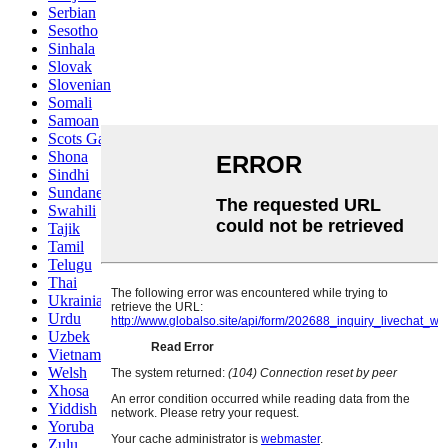
Serbian
Sesotho
Sinhala
Slovak
Slovenian
Somali
Samoan
Scots Gaelic
Shona
Sindhi
Sundanese
Swahili
Tajik
Tamil
Telugu
Thai
Ukrainian
Urdu
Uzbek
Vietnamese
Welsh
Xhosa
Yiddish
Yoruba
Zulu