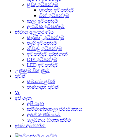
සුවඳ ඉටිපන්දම්
භාජන ඉටිපන්දම්
ටින් ඉටිපන්දම්
කලා ඉටිපන්දම්
ආගමික ඉටිපන්දම්
නිවාස අලංකරණය
සැරසිලි ඉටිපන්දම්
තෑගි ඉටිපන්දම්
නිවාඩු ඉටිපන්දම්
ඉටිපන්දම් දරන්නන්
DIY ඉටිපන්දම්
LED ඉටිපන්දම්
උණුසුම් විකුණුම්
පුවත්
සමාගම් පුවත්
නිෂ්පාදන පුවත්
Vr
අපි ගැන
අපි ගැන
කර්මාන්තශාලා ප්රදර්ශනය
අපේ කණ්ඩායම
ලේඛනය බාගත කිරීම
අපව අමතන්න