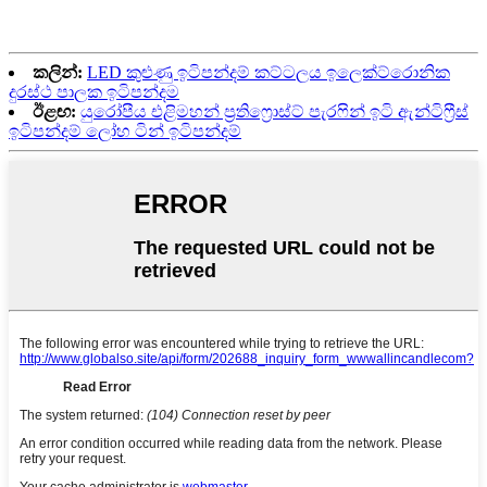
කලින්:
LED කුළුණු ඉටිපන්දම් කට්ටලය ඉලෙක්ට්රොනික
දුරස්ථ පාලක ඉටිපන්දම
ඊළඟ:
යුරෝපීය එළිමහන් ප්‍රතිෆ්‍රොස්ට් පැරෆින් ඉටි ඇන්ටිෆ්‍රීස්
ඉටිපන්දම් ලෝහ ටින් ඉටිපන්දම්