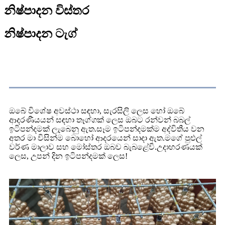
නිෂ්පාදන විස්තර
නිෂ්පාදන ටැග්
නිෂ්පාදනය විස්තරය
ඔබේ විශේෂ අවස්ථා සඳහා, සැරසිලි ලෙස හෝ ඔබේ
ආදරණීයයන් සඳහා තෑග්ගක් ලෙස ඔබට රන්වන් බබල්
ඉටිපන්දමක් ලැබෙනු ඇත.සෑම ඉටිපන්දමක්ම අද්විතීය වන
අතර මා විසින්ම බොහෝ ආදරයෙන් සාදා ඇත.මගේ පුළුල්
වර්ණ මාලාව සහ මෝස්තර ඔබව බැබළේවි.උදාහරණයක්
ලෙස, උපන් දින ඉටිපන්දමක් ලෙස!