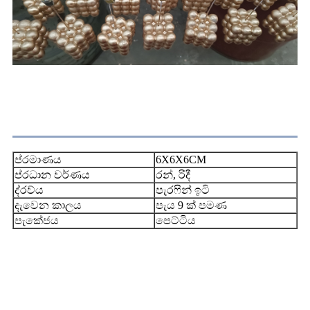
විශේෂාංගය
ප්රමාණය
6X6X6CM
ප්රධාන වර්ණය
රන්, රිදී
ද්රව්ය
පැරෆින් ඉටි
දැවෙන කාලය
පැය 9 ක් පමණ
පැකේජය
පෙට්ටිය