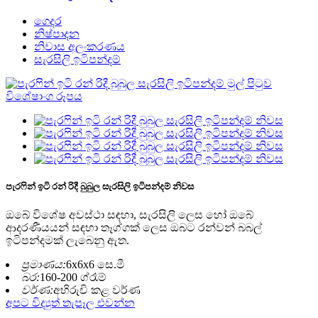
ගෙදර
නිෂ්පාදන
නිවාස අලංකරණය
සැරසිලි ඉටිපන්දම්
පැරෆින් ඉටි රන් රිදී බුබුල සැරසිලි ඉටිපන්දම් නිවස
ඔබේ විශේෂ අවස්ථා සඳහා, සැරසිලි ලෙස හෝ ඔබේ
ආදරණීයයන් සඳහා තෑග්ගක් ලෙස ඔබට රන්වන් බබල්
ඉටිපන්දමක් ලැබෙනු ඇත.
ප්‍රමාණය:
6x6x6 සෙ.මී
බර:
160-200 ග්රෑම්
වර්ණ:
අභිරුචි කළ වර්ණ
අපට විද්‍යුත් තැපෑල එවන්න