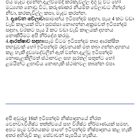
එය මැදට දමන්න.දැල්වීමේදී කරකැවිල්ල දිගු වූ විට හෝ
මධ්‍යගත නොවූ විට, කරුණාකර නියමිත වේලාවට ගින්දර
නිවා, කරකැවිල්ල කපා, මැදට කරන්න.
3.
දැවෙන වේලාව:
සාමාන්ය ඉටිපන්දම් සඳහා, පැය 4 කට වඩා
වැඩි කාලයක් ඒවා පුළුස්සා නොගන්න.අක්‍රමවත් ඉටිපන්දම්
සඳහා, වරකට පැය 2 කට වඩා වැඩි කාලයක් දහනය
නොකිරීමට අපි නිර්දේශ කරමු.
4.
ආරක්ෂාව සඳහා:
සෑම විටම ඉටිපන්දම තාප ආරක්ෂිත
තහඩුවක් හෝ ඉටිපන්දම් රඳවනයක් මත තබා ගන්න.දහනය
කළ හැකි ද්‍රව්‍ය/දේවලින් ඈත් වන්න.දැල්වූ ඉටිපන්දම්
නොසැලකිලිමත් ස්ථානවල සහ සුරතල් සතුන්ට හෝ
ළමයින්ට ළඟාවිය නොහැකි ස්ථානවල තබන්න එපා.
අපි ගැන
අපි අවුරුදු 16ක් ඉටිපන්දම් නිෂ්පාදනයේ නිරත
වෙනවා.විශිෂ්ට තත්ත්වයේ සහ විශිෂ්ට නිර්මාණයක් සමඟ,
අපට සෑම වර්ගයකම පාහේ ඉටිපන්දම් නිෂ්පාදනය කළ හැකි
අතර අභිරුචි කළ සේවාවන් සැපයිය හැකිය.