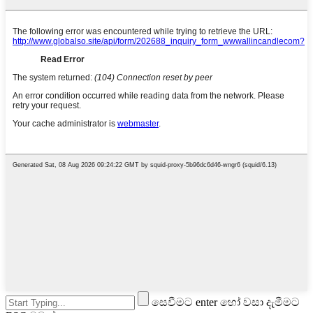
සෙවීමට enter හෝ වසා දැමීමට