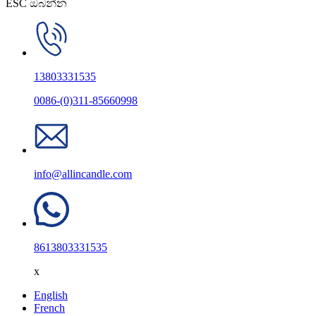
ESC ඔබන්න
13803331535
0086-(0)311-85660998
info@allincandle.com
8613803331535
x
English
French