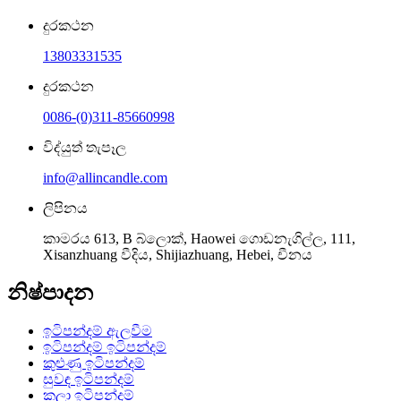
දුරකථන
13803331535
දුරකථන
0086-(0)311-85660998
විද්යුත් තැපෑල
info@allincandle.com
ලිපිනය
කාමරය 613, B බ්ලොක්, Haowei ගොඩනැගිල්ල, 111,
Xisanzhuang වීදිය, Shijiazhuang, Hebei, චීනය
නිෂ්පාදන
ඉටිපන්දම් ඇලවීම
ඉටිපන්දම් ඉටිපන්දම්
කුළුණු ඉටිපන්දම්
සුවඳ ඉටිපන්දම්
කලා ඉටිපන්දම්