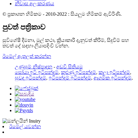
නිවාස අලංකරණය
© ප්‍රකාශන හිමිකම - 2010-2022 : සියලුම හිමිකම් ඇවිරිණි.
පුවත් පත්‍රිකාව
සුවිශේෂී දීමනා, මුල් කථා, ක්‍රියාකාරී දැනුවත් කිරීම්, සිදුවීම් සහ
තවත් දේ සඳහා ලියාපදිංචි වන්න.
ඊමේල් ඇතුලත් කරන්න
උණුසුම් නිෂ්පාදන
-
අඩවි සිතියම
සෝයා ඉටි ඉටිපන්දම්
,
කුළුණු ඉටිපන්දම්
,
කලා ඉටිපන්දම්
,
සුවඳ ඉටිපන්දම්
,
ඉටිපන්දම් ඉටිපන්දම්
,
ආගමික ඉටිපන්දම්
,
ඊමේල් යවන්න